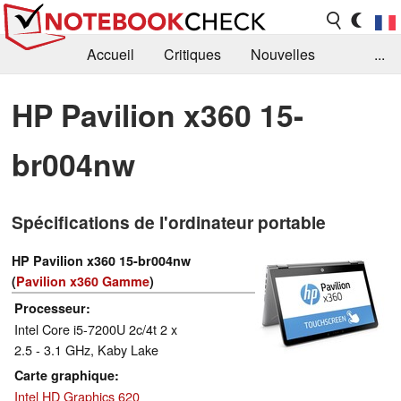
Accueil
Critiques
Nouvelles
...
FAQ
Bibliothèque
Guide d'achat
HP Pavilion x360 15-
Recherche
Contact
br004nw
Spécifications de l'ordinateur portable
HP Pavilion x360 15-br004nw
(
Pavilion x360 Gamme
)
Processeur
Intel Core i5-7200U 2c/4t 2 x
2.5 - 3.1 GHz, Kaby Lake
Carte graphique
Intel HD Graphics 620