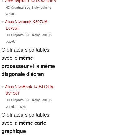
Acer Aspire 3 A315-53-33P6
HD Graphics 620, Kaby Lake i3-
7020U
Asus Vivobook X507UA-
EJ736T
HD Graphics 620, Kaby Lake i3-
7020U
Ordinateurs portables
avec le
même
processeur
et la
même
diagonale d'écran
Asus VivoBook 14 F412UA-
BV156T
HD Graphics 620, Kaby Lake i3-
7020U, 1.5 kg
Ordinateurs portables
avec la
même carte
graphique