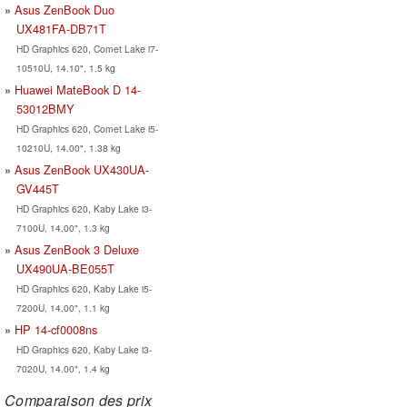
Asus ZenBook Duo
UX481FA-DB71T
HD Graphics 620, Comet Lake i7-
10510U, 14.10", 1.5 kg
Huawei MateBook D 14-
53012BMY
HD Graphics 620, Comet Lake i5-
10210U, 14.00", 1.38 kg
Asus ZenBook UX430UA-
GV445T
HD Graphics 620, Kaby Lake i3-
7100U, 14.00", 1.3 kg
Asus ZenBook 3 Deluxe
UX490UA-BE055T
HD Graphics 620, Kaby Lake i5-
7200U, 14.00", 1.1 kg
HP 14-cf0008ns
HD Graphics 620, Kaby Lake i3-
7020U, 14.00", 1.4 kg
Comparaison des prix