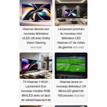
Hisense dévoile son
Lancement prochain
nouveau téléviseur
du nouveau mini
ULED U8 avec Dolby
téléviseur LED
Vision Gaming
Hisense U7 de milieu
de gamme
04/01/2025
03/31/2025
TV Hisense 116UX :
Hisense lance un
Lancement d'un
nouveau téléviseur UX
nouveau modèle RGB-
MicroLED géant de
MiniLED avec un taux
163 pouces
03/22/2025
de rafraîchissement de
170 Hz
03/24/2025