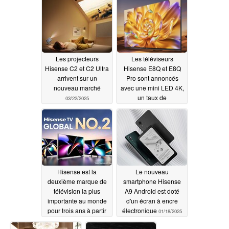
Les projecteurs
Les téléviseurs
Hisense C2 et C2 Ultra
Hisense E8Q et E8Q
arrivent sur un
Pro sont annoncés
nouveau marché
avec une mini LED 4K,
un taux de
03/22/2025
rafraîchissement de
330 Hz et un traitement
de l'image par l'IA
03/10/2025
Hisense est la
Le nouveau
deuxième marque de
smartphone Hisense
télévision la plus
A9 Android est doté
importante au monde
d'un écran à encre
pour trois ans à partir
électronique
01/18/2025
de 2024
01/26/2025