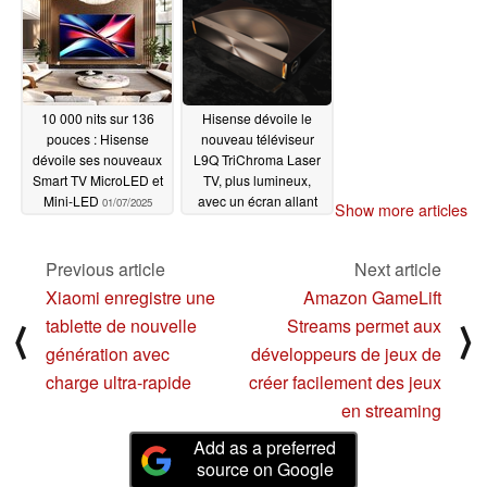
10 000 nits sur 136
Hisense dévoile le
pouces : Hisense
nouveau téléviseur
dévoile ses nouveaux
L9Q TriChroma Laser
Smart TV MicroLED et
TV, plus lumineux,
Mini-LED
avec un écran allant
01/07/2025
Show more articles
jusqu'à 150 pouces
01/04/2025
Previous article
Next article
Xiaomi enregistre une
Amazon GameLift
tablette de nouvelle
Streams permet aux
⟨
⟩
génération avec
développeurs de jeux de
charge ultra-rapide
créer facilement des jeux
en streaming
Add as a preferred
source on Google