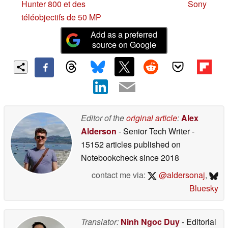
Hunter 800 et des
Sony
téléobjectifs de 50 MP
Add as a preferred
source on Google
Editor of the
original article
:
Alex
Alderson
- Senior Tech Writer
-
15152 articles published on
Notebookcheck
since 2018
contact me via:
@aldersonaj
,
Bluesky
Translator:
Ninh Ngoc Duy
- Editorial