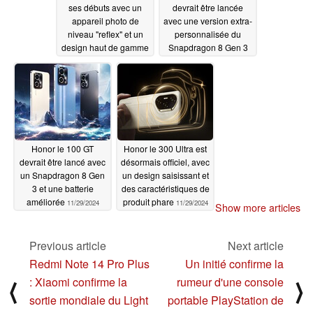
ses débuts avec un
devrait être lancée
appareil photo de
avec une version extra-
niveau "reflex" et un
personnalisée du
design haut de gamme
Snapdragon 8 Gen 3
12/02/2024
11/30/2024
Honor le 100 GT
Honor le 300 Ultra est
devrait être lancé avec
désormais officiel, avec
un Snapdragon 8 Gen
un design saisissant et
3 et une batterie
des caractéristiques de
améliorée
produit phare
11/29/2024
11/29/2024
Show more articles
Previous article
Next article
Redmi Note 14 Pro Plus
Un initié confirme la
: Xiaomi confirme la
rumeur d'une console
⟨
⟩
sortie mondiale du Light
portable PlayStation de