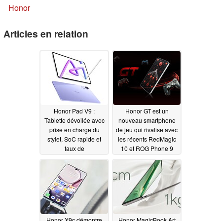
Honor
Articles en relation
Honor Pad V9 :
Honor GT est un
Tablette dévoilée avec
nouveau smartphone
prise en charge du
de jeu qui rivalise avec
stylet, SoC rapide et
les récents RedMagic
taux de
10 et ROG Phone 9
rafraîchissement de
12/17/2024
144 Hz
12/17/2024
Honor X9c démontre
Honor MagicBook Art