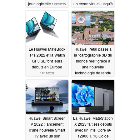
jour logicielle
un écran virtuel jusqu'à
11/23/2022
120 pouces
11/22/2022
Le Huawei MateBook
Huawei Petal passe à
14s 2022 et la Watch
la "cartographie 3D du
GT 3 SE font leurs
monde réel" grâce à
débuts en Europe
une nouvelle
technologie de rendu
11/11/2022
11/07/2022
Huawei Smart Screen
La Huawei MateStation
V 2022 : lancement
X 2023 fait ses débuts
d'une nouvelle Smart
avec un Intel Core i9-
TV avec un son
12900H, 16 Go de