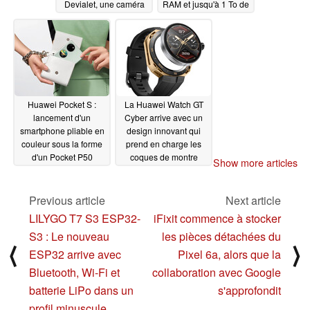
Devialet, une caméra
RAM et jusqu'à 1 To de
amovible et des
SSD
11/03/2022
composants internes
plus puissants
11/03/2022
Huawei Pocket S :
La Huawei Watch GT
lancement d'un
Cyber arrive avec un
smartphone pliable en
design innovant qui
couleur sous la forme
prend en charge les
d'un Pocket P50
coques de montre
Show more articles
économique
remplaçables
11/03/2022
11/03/2022
Previous article
Next article
LILYGO T7 S3 ESP32-
iFixit commence à stocker
S3 : Le nouveau
les pièces détachées du
⟨
⟩
ESP32 arrive avec
Pixel 6a, alors que la
Bluetooth, Wi-Fi et
collaboration avec Google
batterie LiPo dans un
s'approfondit
profil minuscule