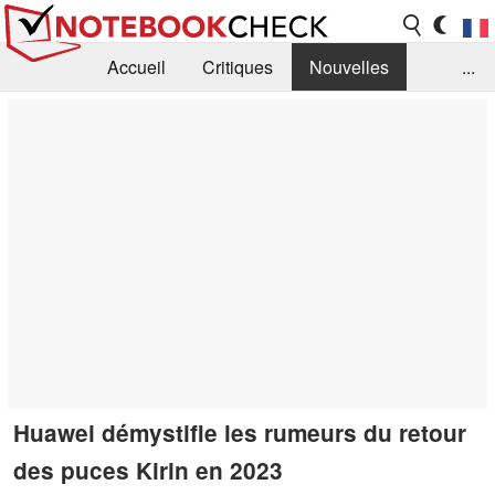
Accueil
Critiques
Nouvelles
...
FAQ
Bibliothèque
Guide d'achat
Recherche
Contact
Huawei démystifie les rumeurs du retour
des puces Kirin en 2023