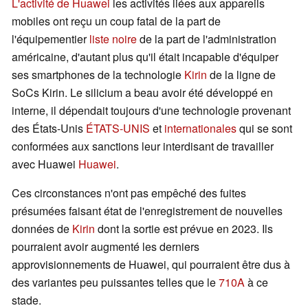
L'activité de Huawei
les activités liées aux appareils
mobiles ont reçu un coup fatal de la part de
l'équipementier
liste noire
de la part de l'administration
américaine, d'autant plus qu'il était incapable d'équiper
ses smartphones de la technologie
Kirin
de la ligne de
SoCs Kirin. Le silicium a beau avoir été développé en
interne, il dépendait toujours d'une technologie provenant
des États-Unis
ÉTATS-UNIS
et
internationales
qui se sont
conformées aux sanctions leur interdisant de travailler
avec Huawei
Huawei
.
Ces circonstances n'ont pas empêché des fuites
présumées faisant état de l'enregistrement de nouvelles
données de
Kirin
dont la sortie est prévue en 2023. Ils
pourraient avoir augmenté les derniers
approvisionnements de Huawei, qui pourraient être dus à
des variantes peu puissantes telles que le
710A
à ce
stade.