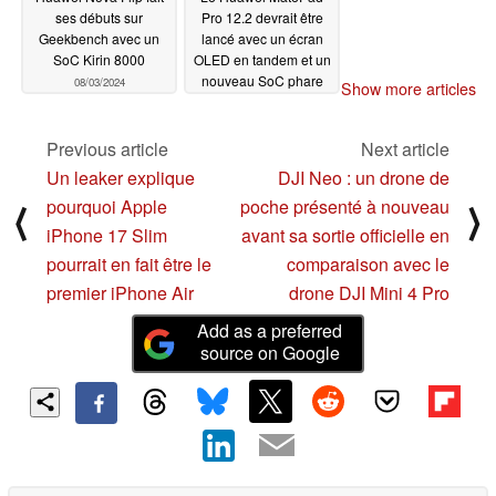
ses débuts sur
Pro 12.2 devrait être
Geekbench avec un
lancé avec un écran
SoC Kirin 8000
OLED en tandem et un
nouveau SoC phare
08/03/2024
Show more articles
08/01/2024
Previous article
Next article
Un leaker explique
DJI Neo : un drone de
pourquoi Apple
poche présenté à nouveau
⟨
⟩
iPhone 17 Slim
avant sa sortie officielle en
pourrait en fait être le
comparaison avec le
premier iPhone Air
drone DJI Mini 4 Pro
Add as a preferred
source on Google