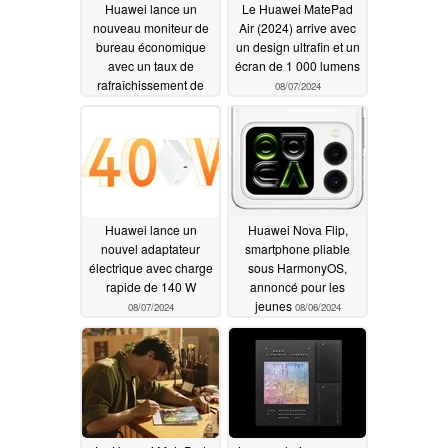
Huawei lance un
Le Huawei MatePad
nouveau moniteur de
Air (2024) arrive avec
bureau économique
un design ultrafin et un
avec un taux de
écran de 1 000 lumens
rafraîchissement de
08/07/2024
100 Hz
08/13/2024
Huawei lance un
Huawei Nova Flip,
nouvel adaptateur
smartphone pliable
électrique avec charge
sous HarmonyOS,
rapide de 140 W
annoncé pour les
jeunes
08/07/2024
08/06/2024