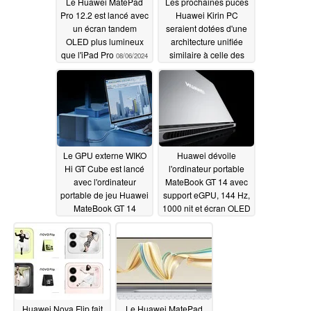
Le Huawei MatePad
Les prochaines puces
Pro 12.2 est lancé avec
Huawei Kirin PC
un écran tandem
seraient dotées d'une
OLED plus lumineux
architecture unifiée
que l'iPad Pro
similaire à celle des
08/06/2024
SoC de la série M de
Apple
08/04/2024
Le GPU externe WIKO
Huawei dévoile
Hi GT Cube est lancé
l'ordinateur portable
avec l'ordinateur
MateBook GT 14 avec
portable de jeu Huawei
support eGPU, 144 Hz,
MateBook GT 14
1000 nit et écran OLED
3:2
08/03/2024
08/03/2024
Huawei Nova Flip fait
Le Huawei MatePad