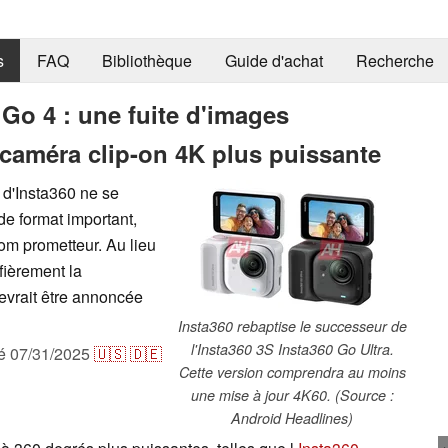
s
FAQ
Bibliothèque
Guide d'achat
Recherche
 Go 4 : une fuite d'images
 caméra clip-on 4K plus puissante
 d'Insta360 ne se
e format important,
om prometteur. Au lieu
fièrement la
evrait être annoncée
Insta360 rebaptise le successeur de
l'Insta360 3S Insta360 Go Ultra.
ié
07/31/2025
🇺🇸
🇩🇪
Cette version comprendra au moins
une mise à jour 4K60. (Source :
Android Headlines)