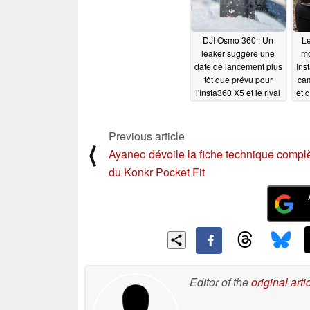
DJI Osmo 360 : Un
Le
leaker suggère une
mo
date de lancement plus
Ins
tôt que prévu pour
ca
l'Insta360 X5 et le rival
et 
du GoPro Max 2
"
07/23/2025
Previous article
⟨
Ayaneo dévoile la fiche technique compl
du Konkr Pocket Fit
Editor of the
original arti