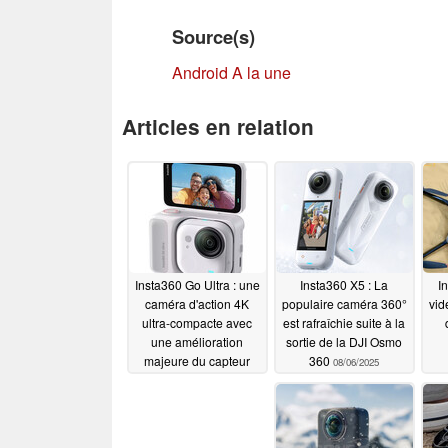
Source(s)
Android A la une
Articles en relation
Insta360 Go Ultra : une
Insta360 X5 : La
I
caméra d'action 4K
populaire caméra 360°
vid
ultra-compacte avec
est rafraîchie suite à la
une amélioration
sortie de la DJI Osmo
majeure du capteur
360
08/06/2025
08/13/2025