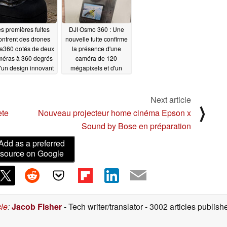
s premières fuites
DJI Osmo 360 : Une
ntrent des drones
nouvelle fuite confirme
ta360 dotés de deux
la présence d'une
méras à 360 degrés
caméra de 120
d'un design innovant
mégapixels et d'un
invisible"
pouce pour le GoPro
07/22/2025
Max 2 et le challenger
Insta360 X5 avec un
Next article
⟩
prix agressif
07/19/2025
ète
Nouveau projecteur home cinéma Epson x
Sound by Bose en préparation
Add as a preferred
source on Google
cle
:
Jacob Fisher
- Tech writer/translator
- 3002 articles publi