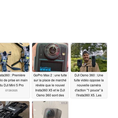
nsta360 : Première
GoPro Max 2 : une fuite
DJI Osmo 360 : Une
éo de prise en main
sur la place de marché
fuite vidéo oppose la
du DJI Mini 5 Pro
révèle que le nouvel
nouvelle caméra
Insta360 X5 et le DJI
d'action "1 pouce" à
07/29/2025
Osmo 360 sont des
l'Insta360 X5. Les
rivaux avant leur sortie
détails techniques et la
date de sortie officielle
07/27/2025
sont également
confirmés
07/24/2025