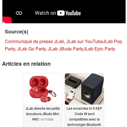
Source(s)
Communiqué de presse JLab
,
JLab sur YouTube
JLab Pop
Party
,
JLab Go Party
,
JLab JBuds Party
JLab Epic Party
Articles en relation
JLab dévoile les petits
Les enceintes hi-fi KEF
écouteurs JBuds Mini
Coda W sont
ANC
compatibles avec la
12/17/2025
technologie Bluetooth