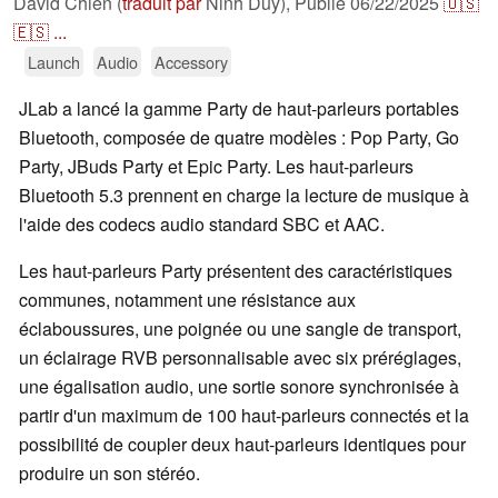
David Chien (
traduit par
Ninh Duy),
Publié
06/22/2025
🇺🇸
🇪🇸
...
Launch
Audio
Accessory
JLab a lancé la gamme Party de haut-parleurs portables
Bluetooth, composée de quatre modèles : Pop Party, Go
Party, JBuds Party et Epic Party. Les haut-parleurs
Bluetooth 5.3 prennent en charge la lecture de musique à
l'aide des codecs audio standard SBC et AAC.
Les haut-parleurs Party présentent des caractéristiques
communes, notamment une résistance aux
éclaboussures, une poignée ou une sangle de transport,
un éclairage RVB personnalisable avec six préréglages,
une égalisation audio, une sortie sonore synchronisée à
partir d'un maximum de 100 haut-parleurs connectés et la
possibilité de coupler deux haut-parleurs identiques pour
produire un son stéréo.