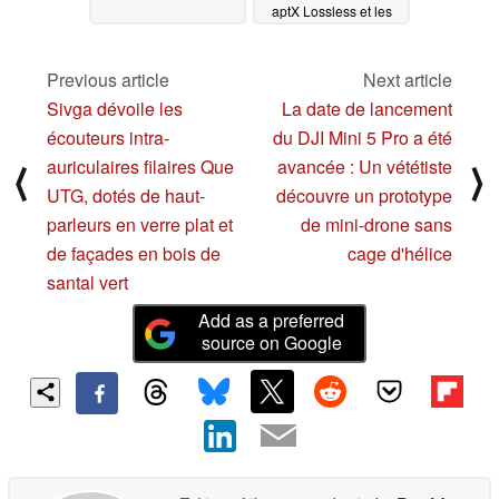
aptX Lossless et les
platines vinyle
10/22/2025
Previous article
Next article
Sivga dévoile les
La date de lancement
écouteurs intra-
du DJI Mini 5 Pro a été
auriculaires filaires Que
avancée : Un vététiste
⟨
⟩
UTG, dotés de haut-
découvre un prototype
parleurs en verre plat et
de mini-drone sans
de façades en bois de
cage d'hélice
santal vert
Add as a preferred
source on Google