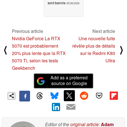
sont bannis
05/26/2026
Previous article
Next article
Nvidia GeForce La RTX
Une nouvelle fuite
5070 est probablement
révèle plus de détails
⟨
⟩
20% plus lente que la RTX
sur le Redmi K80
5070 Ti, selon les tests
Ultra
Geekbench
Add as a preferred
source on Google
Editor of the
original article
:
Adam