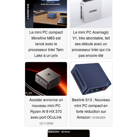
Le mini PC compact
Le mini PC Acemagic
Morefine M8S est
V1, très abordable, fait
lancé avec le
ses débuts avec un
processeur Intel Twin
processeur Intel qui n'a
Lake à un prix
pas encore été
abordable
annoncé
12/15/2024
12/14/2024
Aoostar annonce un
Beelink S13 : Nouveau
nouveau mini PC
mini PC compact en
Ryzen AI 9 HX 370
forte réduction sur
avec port OCuLink
Amazon
12/09/2024
12/11/2024