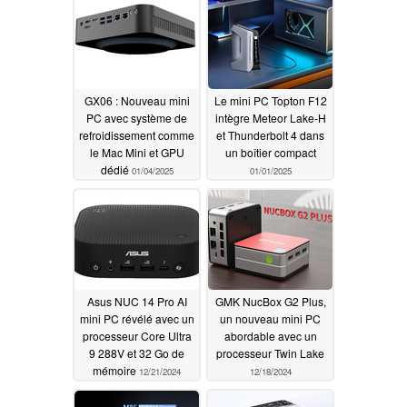
GX06 : Nouveau mini
Le mini PC Topton F12
PC avec système de
intègre Meteor Lake-H
refroidissement comme
et Thunderbolt 4 dans
le Mac Mini et GPU
un boîtier compact
dédié
01/04/2025
01/01/2025
Asus NUC 14 Pro AI
GMK NucBox G2 Plus,
mini PC révélé avec un
un nouveau mini PC
processeur Core Ultra
abordable avec un
9 288V et 32 Go de
processeur Twin Lake
mémoire
12/21/2024
12/18/2024