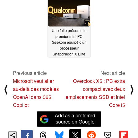
Une fuite présente le
premier mini PC
Geekom équipé d'un
processeur
Snapdragon X Elite
12/07/2024
Previous article
Next article
Microsoft veut aller
Overclock X5 : PC extra
⟨
⟩
au-delà des modèles
compact avec deux
OpenAI dans 365
emplacements SSD et Intel
Copilot
Core i5
Add as a preferred
source on Google