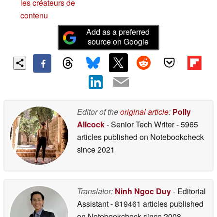
les créateurs de
contenu
Add as a preferred
source on Google
Editor of the
original article
:
Polly
Allcock
- Senior Tech Writer
- 5965
articles published on Notebookcheck
since 2021
Translator:
Ninh Ngoc Duy
- Editorial
Assistant
- 819461 articles published
on Notebookcheck
since 2008