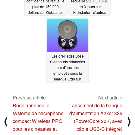
confidentialité recueille
recueille 250 000 USD
plus de 150 000
en 3 jours sur
dollars sur Kickstarter
Kickstarter ; d'autres
détails sur le produit
10/25/2023
sont révélés
10/18/2023
Les oreillettes Bose
Sleepbuds relancées
par d'anciens
employés sous la
marque Ozlo sur
Kickstarter
08/26/2023
Previous article
Next article
Rode annonce le
Lancement de la banque
système de microphone
d'alimentation Anker 335
⟨
⟩
compact Wireless PRO
(PowerCore 20K, avec
pour les cinéastes et
câble USB-C intégré)