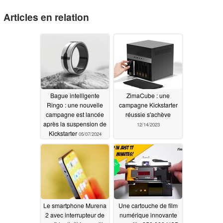
Articles en relation
Bague intelligente
ZimaCube : une
Ringo : une nouvelle
campagne Kickstarter
campagne est lancée
réussie s'achève
après la suspension de
12/14/2023
Kickstarter
05/07/2024
Le smartphone Murena
Une cartouche de film
2 avec interrupteur de
numérique innovante