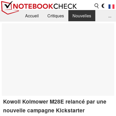
Accueil
Critiques
Nouvelles
...
FAQ
Bibliothèque
Guide d'achat
Recherche
Contact
Kowoll Kolmower M28E relancé par une
nouvelle campagne Kickstarter