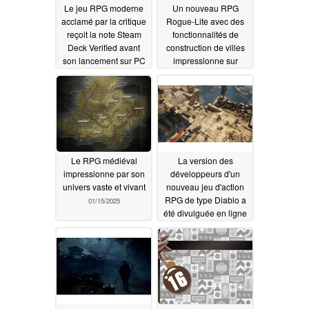
Le jeu RPG moderne
Un nouveau RPG
acclamé par la critique
Rogue-Lite avec des
reçoit la note Steam
fonctionnalités de
Deck Verified avant
construction de villes
son lancement sur PC
impressionne sur
Steam
01/17/2025
01/16/2025
Le RPG médiéval
La version des
impressionne par son
développeurs d'un
univers vaste et vivant
nouveau jeu d'action
RPG de type Diablo a
01/15/2025
été divulguée en ligne
01/14/2025