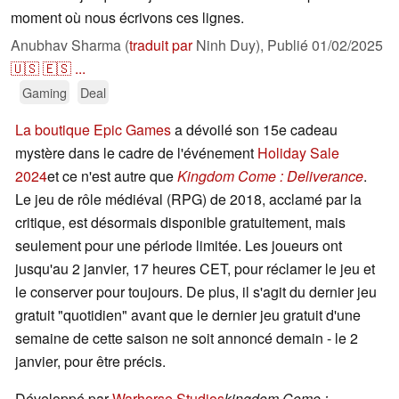
moment où nous écrivons ces lignes.
Anubhav Sharma (
traduit par
Ninh Duy),
Publié
01/02/2025
🇺🇸
🇪🇸
...
Gaming
Deal
La boutique Epic Games
a dévoilé son 15e cadeau
mystère dans le cadre de l'événement
Holiday Sale
2024
et ce n'est autre que
Kingdom Come : Deliverance
.
Le jeu de rôle médiéval (RPG) de 2018, acclamé par la
critique, est désormais disponible gratuitement, mais
seulement pour une période limitée. Les joueurs ont
jusqu'au 2 janvier, 17 heures CET, pour réclamer le jeu et
le conserver pour toujours. De plus, il s'agit du dernier jeu
gratuit "quotidien" avant que le dernier jeu gratuit d'une
semaine de cette saison ne soit annoncé demain - le 2
janvier, pour être précis.
Développé par
Warhorse Studios
kingdom Come :