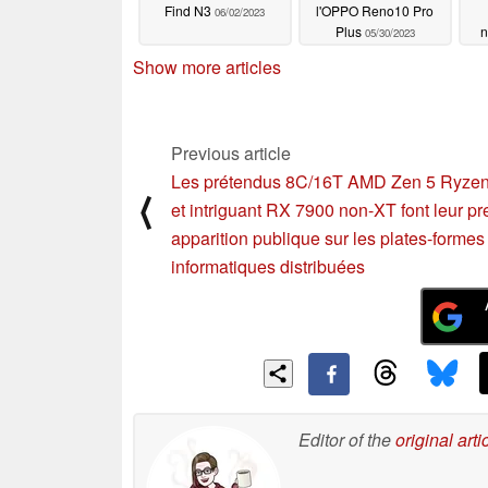
Find N3
l'OPPO Reno10 Pro
06/02/2023
Plus
n
05/30/2023
Show more articles
Previous article
Les prétendus 8C/16T AMD Zen 5 Ryze
⟨
et intriguant RX 7900 non-XT font leur p
apparition publique sur les plates-formes
informatiques distribuées
Editor of the
original arti