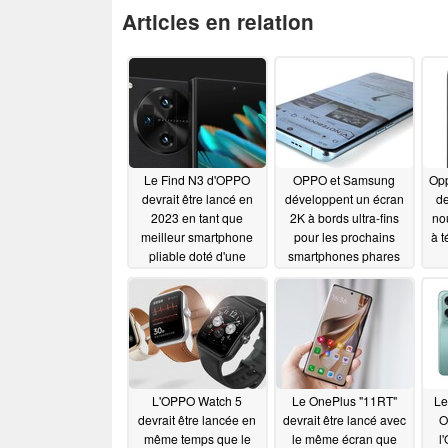
Articles en relation
Le Find N3 d'OPPO
OPPO et Samsung
Opp
devrait être lancé en
développent un écran
de
2023 en tant que
2K à bords ultra-fins
no
meilleur smartphone
pour les prochains
à t
pliable doté d'une
smartphones phares
lentille de zoom
07/02/2023
périscopique
07/29/2023
L'OPPO Watch 5
Le OnePlus "11RT"
Le
devrait être lancée en
devrait être lancé avec
O
même temps que le
le même écran que
l