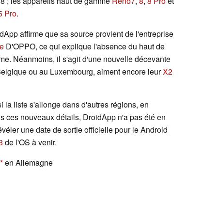
98 ; les appareils haut de gamme
Reno7
,
8
,
8 Pro
et
5 Pro
.
App affirme que sa source provient de l'entreprise
ce
D'OPPO, ce qui explique l'absence du haut de
e. Néanmoins, il s'agit d'une nouvelle décevante
 Belgique ou au Luxembourg, aiment encore leur
X2
i la liste s'allonge dans d'autres régions, en
us ces nouveaux détails, DroidApp n'a pas été en
er une date de sortie officielle pour le Android
3
de l'OS à venir.
en Allemagne