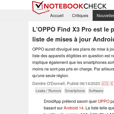
Accueil
Critiques
Nouvelle
L'OPPO Find X3 Pro est le p
liste de mises à jour Androi
OPPO aurait divulgué ses plans de mise à jour
liste des appareils éligibles en question est 
implique également que les smartphones sorti
moins ne sont pas pris en charge. Par ailleurs
qu'une seule région.
Deirdre O'Donnell,
Publié
06/14/2023
🇺🇸

Leaks / Rumors
Smartphone
Software
DroidApp prétend savoir quel
OPPO
pa
basant sur
Android 14
. La liste telle 