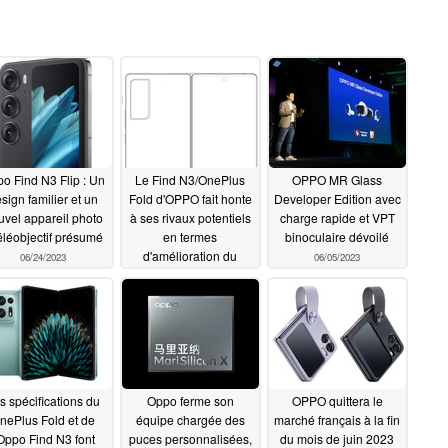
o Find N3 Flip : Un
Le Find N3/OnePlus
OPPO MR Glass
sign familier et un
Fold d'OPPO fait honte
Developer Edition avec
uvel appareil photo
à ses rivaux potentiels
charge rapide et VPT
éléobjectif présumé
en termes
binoculaire dévoilé
d'amélioration du
06/24/2023
06/05/2023
design
06/13/2023
s spécifications du
Oppo ferme son
OPPO quittera le
nePlus Fold et de
équipe chargée des
marché français à la fin
'Oppo Find N3 font
puces personnalisées,
du mois de juin 2023