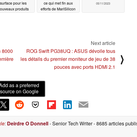
surface pour les
ce qui met fin aux
05/11/2023
ouveaux produits
efforts de MariSilicon
phares pliables
en matière d'ISP
personnalisés
05/19/2023
05/17/2023
Next article
n 8000
ROG Swift PG38UQ : ASUS dévoile tous
⟩
remière
les détails du premier moniteur de jeu de 38
pouces avec ports HDMI 2.1
Add as a preferred
source on Google
cle
:
Deirdre O Donnell
- Senior Tech Writer
- 8685 articles pub