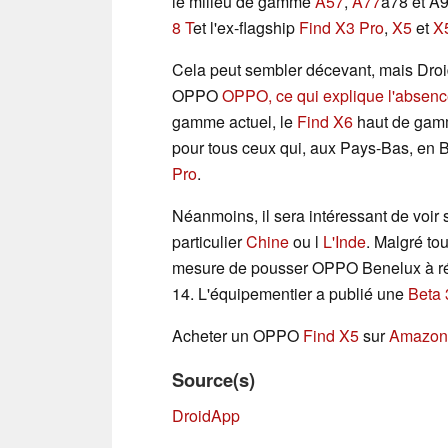
le milieu de gamme
A57
,
A77
a78 et A
8 T
et l'ex-flagship
Find X3 Pro
,
X5
et
X
Cela peut sembler décevant, mais Droid
OPPO
OPPO, ce qui explique l'absen
gamme actuel, le
Find X6
haut de gamm
pour tous ceux qui, aux Pays-Bas, en
Pro
.
Néanmoins, il sera intéressant de voir s
particulier
Chine
ou l
L'Inde
. Malgré to
mesure de pousser OPPO Benelux à révél
14. L'équipementier a publié une
Beta 
Acheter un OPPO
Find X5
sur
Amazon
Source(s)
DroidApp