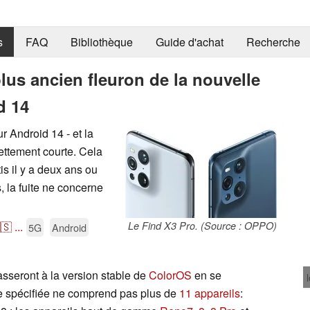
s
FAQ
Bibliothèque
Guide d'achat
Recherche
lus ancien fleuron de la nouvelle
d 14
 Android 14 - et la
nettement courte. Cela
s il y a deux ans ou
, la fuite ne concerne
🇸
...
Le Find X3 Pro. (Source : OPPO)
5G
Android
sseront à la version stable de
ColorOS
en se
que spécifiée ne comprend pas plus de
11 appareils
: