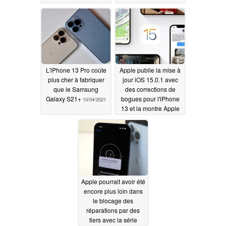
téléphone Apple et un
point essentiel
support polyvalent
10/04/2021
10/06/2021
L'iPhone 13 Pro coûte
Apple publie la mise à
plus cher à fabriquer
jour iOS 15.0.1 avec
que le Samsung
des corrections de
Galaxy S21+
bogues pour l'iPhone
10/04/2021
13 et la montre Apple
10/02/2021
Apple pourrait avoir été
encore plus loin dans
le blocage des
réparations par des
tiers avec la série