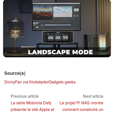
Source(s)
DomyFan via Kickstarter
Gadgets geeks
Previous article
Next article
La série Motorola Defy
Le projet Pi NAS montre
présente le site Apple et
comment construire un