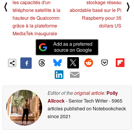
les capacités d'un
stockage réseau
⟨
⟩
téléphone satellite à la
abordable basé sur le Pi
hauteur de Qualcomm
Raspberry pour 35
grâce à la plateforme
dollars US
MediaTek inaugurale
Add as a preferred
source on Google
Editor of the
original article
:
Polly
Allcock
- Senior Tech Writer
- 5965
articles published on Notebookcheck
since 2021