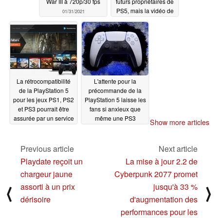
War III à 720p/30 fps
futurs propriétaires de
PS5, mais la vidéo de
01/31/2021
comparaison montre à
quel point l'original sur
PS3 était lui aussi
impressionnant
10/30/2020
La rétrocompatibilité
L'attente pour la
de la PlayStation 5
précommande de la
pour les jeux PS1, PS2
PlayStation 5 laisse les
et PS3 pourrait être
fans si anxieux que
assurée par un service
même une PS3
Show more articles
PS Now remanié avec
déguisée et un gâteau
des capacités de
mensonger apportent
montée en charge
un bref soulagement
Previous article
Next article
sur la PS5
09/07/2020
09/04/2020
Playdate reçoit un
La mise à jour 2.2 de
chargeur jaune
Cyberpunk 2077 promet
assorti à un prix
jusqu'à 33 %
⟨
⟩
dérisoire
d'augmentation des
performances pour les