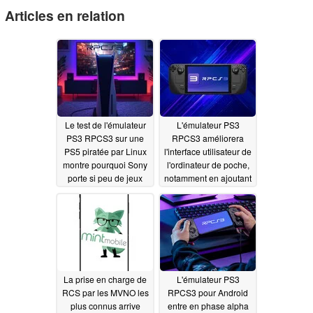
Articles en relation
Le test de l'émulateur
L'émulateur PS3
PS3 RPCS3 sur une
RPCS3 améliorera
PS5 piratée par Linux
l'interface utilisateur de
montre pourquoi Sony
l'ordinateur de poche,
porte si peu de jeux
notamment en ajoutant
des jeux directement
05/25/2026
sur Steam
03/11/2026
La prise en charge de
L'émulateur PS3
RCS par les MVNO les
RPCS3 pour Android
plus connus arrive
entre en phase alpha