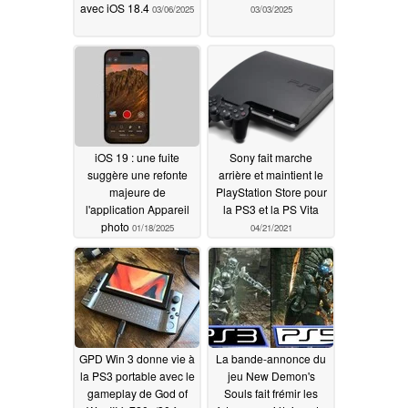
avec iOS 18.4
03/06/2025
03/03/2025
iOS 19 : une fuite
Sony fait marche
suggère une refonte
arrière et maintient le
majeure de
PlayStation Store pour
l'application Appareil
la PS3 et la PS Vita
photo
01/18/2025
04/21/2021
GPD Win 3 donne vie à
La bande-annonce du
la PS3 portable avec le
jeu New Demon's
gameplay de God of
Souls fait frémir les