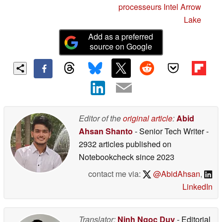
processeurs Intel Arrow
Lake
Add as a preferred
source on Google
Editor of the
original article
:
Abid
Ahsan Shanto
- Senior Tech Writer
-
2932 articles published on
Notebookcheck
since 2023
contact me via:
@AbidAhsan
,
LinkedIn
Translator:
Ninh Ngoc Duy
- Editorial