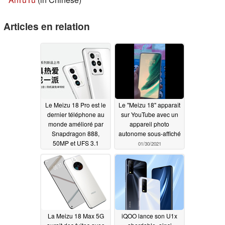
Articles en relation
Le Meizu 18 Pro est le
Le "Meizu 18" apparaît
dernier téléphone au
sur YouTube avec un
monde amélioré par
appareil photo
Snapdragon 888,
autonome sous-affiché
50MP et UFS 3.1
01/30/2021
03/04/2021
La Meizu 18 Max 5G
iQOO lance son U1x