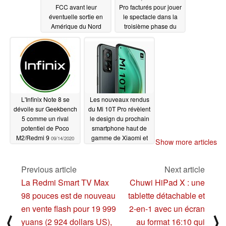
FCC avant leur
Pro facturés pour jouer
éventuelle sortie en
le spectacle dans la
Amérique du Nord
troisième phase du
déploiement de MIUI
09/16/2020
12
09/15/2020
L'Infinix Note 8 se
Les nouveaux rendus
dévoile sur Geekbench
du Mi 10T Pro révèlent
5 comme un rival
le design du prochain
potentiel de Poco
smartphone haut de
M2/Redmi 9
gamme de Xiaomi et
09/14/2020
Show more articles
l'absence éventuelle
d'une prise casque
Previous article
Next article
09/12/2020
La Redmi Smart TV Max
Chuwi HiPad X : une
98 pouces est de nouveau
tablette détachable et
en vente flash pour 19 999
2-en-1 avec un écran
⟨
⟩
yuans (2 924 dollars US),
au format 16:10 qui