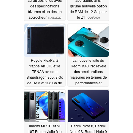
aurait des fuites avec
abordable, ainsi
des spécifications
qu'une nouvelle option
bizarres et un design
de RAM de 12 Go pour
accrocheur
le Z1
11/06/2020
10/26/2020
Royole FlexPai 2
La nouvelle fuite du
frappe AnTuTu et le
Redmi K40 Pro révèle
TENAA avec un
des améliorations
Snapdragon 865, 8 Go
majeures en termes de
de RAM et 128 Go de
performances et
stockage avant
d'appareil photo par
l'annonce du 21
rapport au Redmi K30
septembre
Pro
09/18/2020
09/18/2020
Xiaomi Mi 10T et Mi
Redmi Note 8, Redmi
10T Pro en visite à la
Note 9S, Redmi Note 9