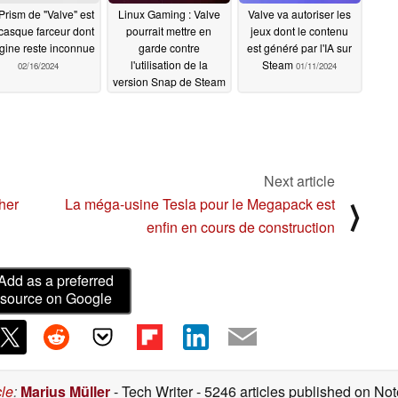
Prism de "Valve" est
Linux Gaming : Valve
Valve va autoriser les
casque farceur dont
pourrait mettre en
jeux dont le contenu
rigine reste inconnue
garde contre
est généré par l'IA sur
l'utilisation de la
Steam
02/16/2024
01/11/2024
version Snap de Steam
sous Ubuntu
01/23/2024
Next article
her
La méga-usine Tesla pour le Megapack est
⟩
enfin en cours de construction
Add as a preferred
source on Google
cle
:
Marius Müller
- Tech Writer
- 5246 articles published on N