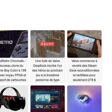
dRetro Chromatic :
Une fuite de Valve
Valve commence à
ouveau clone du
Deadlock montre l'un
vendre des Steam
e Boy Color à 199
des héros du prochain
Deck reconditionnées
avec noyau FPGA et
jeu à la troisième
et certifiées pour
port de cartouches
personne de type
seulement 279 $
Overwatch
06/04/2024
05/20/2024
04/21/2024