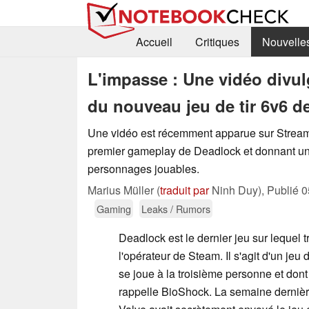
Accueil
Critiques
Nouvelle
L'impasse : Une vidéo divu
du nouveau jeu de tir 6v6 d
Une vidéo est récemment apparue sur Stream
premier gameplay de Deadlock et donnant u
personnages jouables.
Marius Müller (
traduit par
Ninh Duy),
Publié
0
Gaming
Leaks / Rumors
Deadlock est le dernier jeu sur lequel t
l'opérateur de Steam. Il s'agit d'un jeu 
se joue à la troisième personne et don
rappelle BioShock. La semaine dernièr