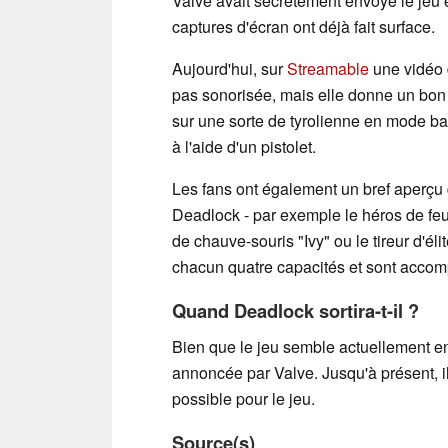
Valve avait secrètement envoyé le jeu
captures d'écran ont déjà fait surface.
Aujourd'hui, sur
Streamable
une vidéo d
pas sonorisée, mais elle donne un bon 
sur une sorte de tyrolienne en mode bac
à l'aide d'un pistolet.
Les fans ont également un bref aperçu
Deadlock - par exemple le héros de feu
de chauve-souris "Ivy" ou le tireur d'é
chacun quatre capacités et sont accom
Quand Deadlock sortira-t-il ?
Bien que le jeu semble actuellement en
annoncée par Valve. Jusqu'à présent, il
possible pour le jeu.
Source(s)