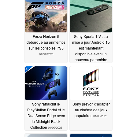
Forza Horizon 5
Sony Xperia 1 V : La
débarque au printemps
mise à jour Android 15
sur les consoles PS5
est maintenant
disponible avec un
01/31/2025
nouveau paramètre
pour la résolution
d'affichage 4K
01/10/2025
Sony rafraîchit le
Sony prévoit d'adapter
PlayStation Portal et le
au cinéma des jeux
DualSense Edge avec
populaires
01/08/2025
la Midnight Black
Collection
01/09/2025