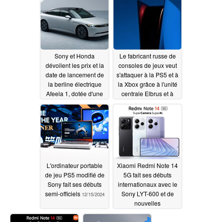
Sony et Honda
Le fabricant russe de
dévoilent les prix et la
consoles de jeux veut
date de lancement de
s'attaquer à la PS5 et à
la berline électrique
la Xbox grâce à l'unité
Afeela 1, dotée d'une
centrale Elbrus et à
autonomie de 300
une approche non
miles
conventionnelle
01/08/2025
12/30/2024
L'ordinateur portable
Xiaomi Redmi Note 14
de jeu PS5 modifié de
5G fait ses débuts
Sony fait ses débuts
internationaux avec le
semi-officiels
Sony LYT-600 et de
12/15/2024
nouvelles
améliorations de
l'appareil photo