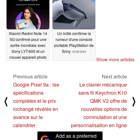
12/09/2024
Xiaomi Redmi Note 14
Un initié confirme la
5G confirmé pour une
rumeur d'une console
sortie mondiale avec
portable PlayStation de
Sony LYT-600 et un
Sony
12/03/2024
nouvel appareil photo
Show more articles
mystère
12/06/2024
Previous article
Next article
Google Pixel 9a : les
Le clavier mécanique
spécifications
sans fil Keychron K10
⟨
⟩
complètes et le prix
QMK V2 offre de
inchangé révélés en
nouvelles options de
avance sur le
commutation et une
calendrier
personnalisation en ligne
Add as a preferred