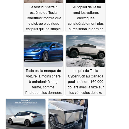
Le test tout-terrain
L'Autopilot de Tesla
extrême du Tesla
rend les voitures
Cybertruck montre que
électriques
le pick-up électrique
considérablement plus
est plus qu'une simple
sûres selon le dernier
idée reçue futuriste
rapport sur la sécurité
des véhicules
08/10/2024
08/09/2024
Tesla est la marque de
Le prix du Tesla
voiture la moins chère
Cybertruck au Canada
à entretenir à long
peut atteindre 160 000
terme, comme
dollars avec la taxe sur
l'indiquent les données
les véhicules de luxe
de Consumer Reports
08/09/2024
08/09/2024