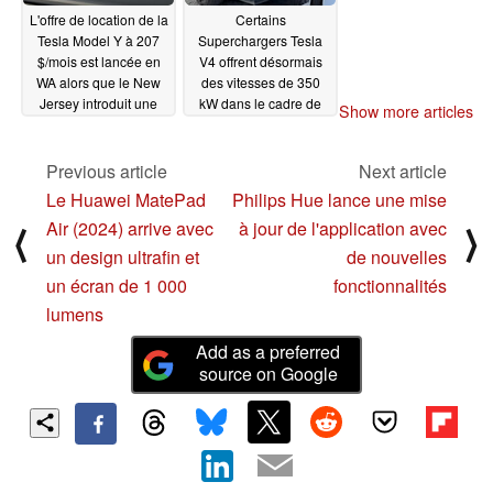
L'offre de location de la
Certains
Tesla Model Y à 207
Superchargers Tesla
$/mois est lancée en
V4 offrent désormais
WA alors que le New
des vitesses de 350
Jersey introduit une
kW dans le cadre de
Show more articles
taxe sur les ventes de
l'essai de charge
VE
rapide Cybertruck
08/06/2024
Previous article
Next article
08/06/2024
Le Huawei MatePad
Philips Hue lance une mise
Air (2024) arrive avec
à jour de l'application avec
⟨
⟩
un design ultrafin et
de nouvelles
un écran de 1 000
fonctionnalités
lumens
Add as a preferred
source on Google