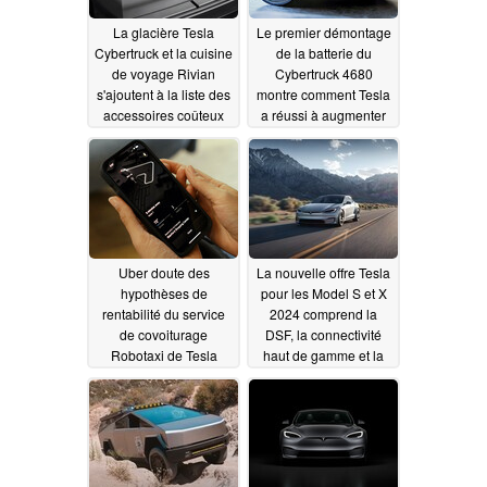
La glacière Tesla
Le premier démontage
Cybertruck et la cuisine
de la batterie du
de voyage Rivian
Cybertruck 4680
s'ajoutent à la liste des
montre comment Tesla
accessoires coûteux
a réussi à augmenter
pour les voyages d'été
sa densité énergétique
08/16/2024
08/15/2024
Uber doute des
La nouvelle offre Tesla
hypothèses de
pour les Model S et X
rentabilité du service
2024 comprend la
de covoiturage
DSF, la connectivité
Robotaxi de Tesla
haut de gamme et la
supercharge pour 36
08/12/2024
mois à 5 000 $
08/10/2024