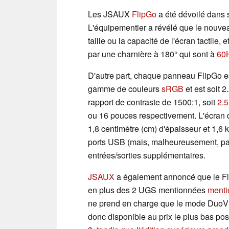
Les JSAUX
FlipGo
a été dévoilé dans s
L'équipementier a révélé que le nouve
taille ou la capacité de l'écran tactile
par une charnière à 180° qui sont à
60
D'autre part, chaque panneau FlipGo e
gamme de couleurs
sRGB
et est soit 
rapport de contraste de 1500:1, soit
2.
ou 16 pouces respectivement. L'écran
1,8 centimètre (cm) d'épaisseur et 1,6 
ports USB (mais, malheureusement, pa
entrées/sorties supplémentaires.
JSAUX
a également annoncé que le Fli
en plus des 2 UGS mentionnées
menti
ne prend en charge que le mode DuoVie
donc disponible au prix le plus bas pos