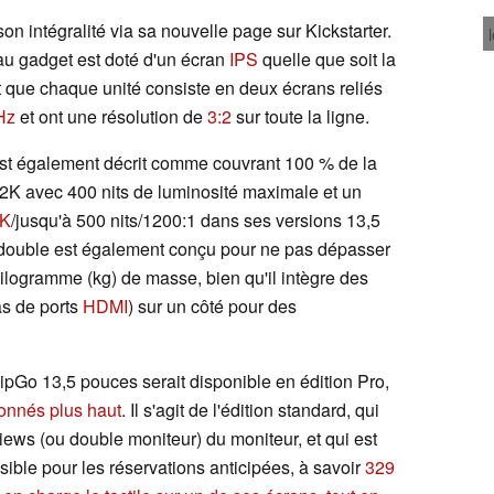
on intégralité via sa nouvelle page sur Kickstarter.
au gadget est doté d'un écran
IPS
quelle que soit la
, et que chaque unité consiste en deux écrans reliés
Hz
et ont une résolution de
3:2
sur toute la ligne.
st également décrit comme couvrant 100 % de la
2.2K avec 400 nits de luminosité maximale et un
5K
/jusqu'à 500 nits/1200:1 dans ses versions 13,5
 double est également conçu pour ne pas dépasser
kilogramme (kg) de masse, bien qu'il intègre des
s de ports
HDMI
) sur un côté pour des
pGo 13,5 pouces serait disponible en édition Pro,
onnés plus haut
. Il s'agit de l'édition standard, qui
ws (ou double moniteur) du moniteur, et qui est
sible pour les réservations anticipées, à savoir
329