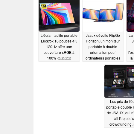
L'écran tactile portable
Jsaux dévoile FlipGo
La
Luckfox 16 pouces 4K
Horizon, un moniteur
J
120Hz offre une
portable à double
couverture sRGB à
orientation pour
l'e
100%
ordinateurs portables
la
02/20/2026
01/10/2025
Les prix de l'é
portable double 
de JSAUX, qui n
fait l'objet d'
crowdfunding, 
dévoilés
04/20/