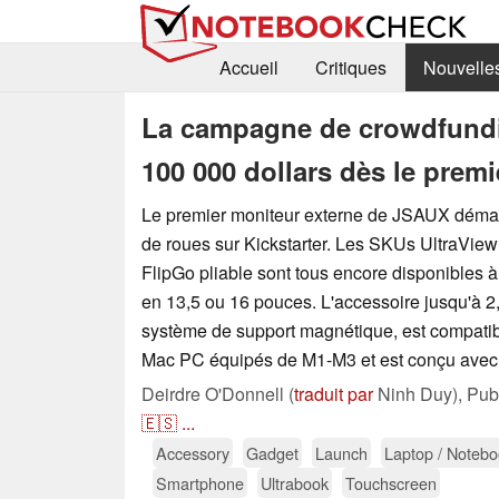
Accueil
Critiques
Nouvelle
La campagne de crowdfundi
100 000 dollars dès le premi
Le premier moniteur externe de JSAUX démar
de roues sur Kickstarter. Les SKUs UltraVie
FlipGo pliable sont tous encore disponibles à
en 13,5 ou 16 pouces. L'accessoire jusqu'à 2
système de support magnétique, est compati
Mac PC équipés de M1-M3 et est conçu avec 
Deirdre O'Donnell (
traduit par
Ninh Duy),
Pub
🇪🇸
...
Accessory
Gadget
Launch
Laptop / Noteb
Smartphone
Ultrabook
Touchscreen