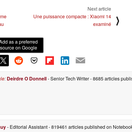
Next article
ame
Une puissance compacte : Xiaomi 14
⟩
au
examiné
Add as a preferred
source on Google
cle
:
Deirdre O Donnell
- Senior Tech Writer
- 8685 articles pub
Duy
- Editorial Assistant
- 819461 articles published on Notebo