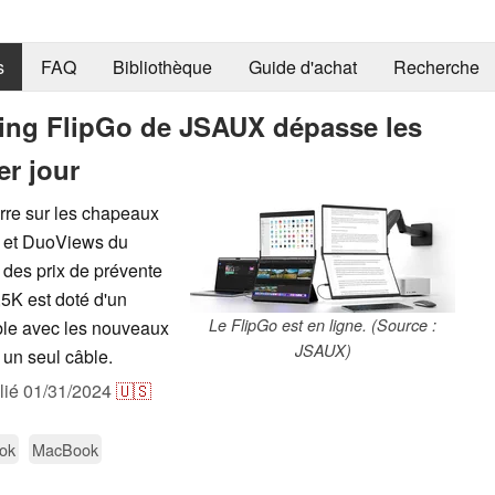
s
FAQ
Bibliothèque
Guide d'achat
Recherche
ng FlipGo de JSAUX dépasse les
er jour
re sur les chapeaux
w et DuoViews du
 des prix de prévente
,5K est doté d'un
Le FlipGo est en ligne. (Source :
ble avec les nouveaux
JSAUX)
un seul câble.
lié
01/31/2024
🇺🇸
ook
MacBook