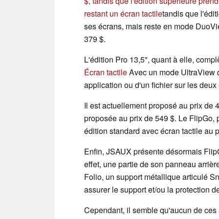
$, tandis que l'édition supérieure prend
restant un écran tactile
tandis que l'édit
ses écrans, mais reste en mode DuoVie
379 $.
L'édition Pro 13,5", quant à elle, compl
Écran tactile
Avec un mode UltraView qui
application ou d'un fichier sur les deux
Il est actuellement proposé au prix de 
proposée au prix de 549 $. Le FlipGo, 
édition standard avec écran tactile au 
Enfin, JSAUX présente désormais Fli
effet, une partie de son panneau arrière
Folio, un support métallique articulé
assurer le support et/ou la protection de
Cependant, il semble qu'aucun de ces a