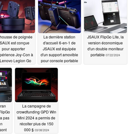
 housse de poignée
La dernière station
JSAUX FlipGo Lite, la
SAUX est conçue
d'accueil 6-en-1 de
version économique
pour apporter
JSAUX est équipée
d'un double moniteur
xpérience Joy-Con à
d'un support amovible
portable
07/22/2024
 Lenovo Legion Go
pour console portable
08/09/2024
07/25/2024
cran
La campagne de
FlipGo
crowdfunding GPD Win
'a pas
Mini 2024 a permis de
un
récolter plus de 150
sont
000 $
03/08/2024
2024