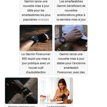
Garmin lance une
Les smartwatches
nouvelle mise à jour
Garmin bénéficient de
bêta pour les
nouvelles
smartwatches les plus
améliorations grâce à
populaires
la dernière mise à jour
03/09/2024
logicielle
03/07/2024
Le Garmin Forerunner
Garmin lance une
955 reçoit une mise à
nouvelle mise à jour
jour publique avec un
stable pour l'ancienne
nouvel outil
smartwatch
d'autodétection
Forerunner, avec des
corrections de bugs et
03/07/2024
de nouvelles
fonctionnalités
03/07/2024
Garmin propose une
Le tensiomètre