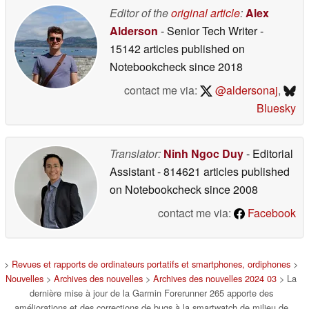
Editor of the
original article
:
Alex
Alderson
- Senior Tech Writer
-
15142 articles published on
Notebookcheck
since 2018
contact me via:
@aldersonaj
,
Bluesky
Translator:
Ninh Ngoc Duy
- Editorial
Assistant
- 814621 articles published
on Notebookcheck
since 2008
contact me via:
Facebook
>
Revues et rapports de ordinateurs portatifs et smartphones, ordiphones
>
Nouvelles
>
Archives des nouvelles
>
Archives des nouvelles 2024 03
> La
dernière mise à jour de la Garmin Forerunner 265 apporte des
améliorations et des corrections de bugs à la smartwatch de milieu de