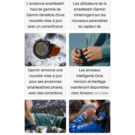
L'ancienne smartwatch
Les utilisateurs de la
haut de gamme de
smartwatch Garmin
Garmin bénéficie d'une
s'interrogent sur les
nouvelle mise à jour
nouveaux paramètres
avec un correctif pour
du capteur de
les pannes de système
fréquence cardiaque
03/15/2024
03/13/2024
Garmin annonce une
Les anneaux
nouvelle mise à jour
intelligents Oura
pour ses anciennes
Horizon et Heritage
smartwatches phares,
maintenant disponibles
avec des corrections
chez Amazon
03/12/2024
de bugs et de
nouvelles
fonctionnalités
03/13/2024