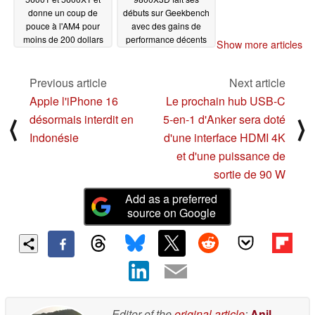
donne un coup de
débuts sur Geekbench
pouce à l'AM4 pour
avec des gains de
moins de 200 dollars
performance décents
Show more articles
par rapport à son
10/27/2024
homologue de la
dernière génération
Previous article
Next article
10/24/2024
Apple l'iPhone 16
Le prochain hub USB-C
désormais interdit en
5-en-1 d'Anker sera doté
⟨
⟩
Indonésie
d'une interface HDMI 4K
et d'une puissance de
sortie de 90 W
Add as a preferred
source on Google
Editor of the
original article
:
Anil