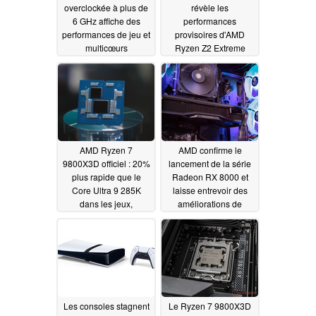
overclockée à plus de
révèle les
6 GHz affiche des
performances
performances de jeu et
provisoires d'AMD
multicœurs
Ryzen Z2 Extreme
exceptionnelles
11/01/2024
11/07/2024
AMD Ryzen 7
AMD confirme le
9800X3D officiel : 20%
lancement de la série
plus rapide que le
Radeon RX 8000 et
Core Ultra 9 285K
laisse entrevoir des
dans les jeux,
améliorations de
disposition CCD
performances pour
inversée et prise en
RDNA 4
10/30/2024
charge de
l'overclocking
confirmée
10/31/2024
Les consoles stagnent
Le Ryzen 7 9800X3D