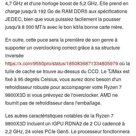
4,7 GHz et d'une horloge boost de 5,2 GHz. Elle prend en
charge jusqu'à 192 Go de RAM DDR5 aux spécifications
JEDEC, bien que vous puissiez facilement la pousser
jusqu'à 8 000 MT/s avec le bon kit/la bonne carte mère.
En outre, cette puce sera la première de son genre à
supporter un overclocking correct grâce à sa structure
inversée
https://x.com/9550pro/status/1850836871334805979
où la
tuile de cache se trouve au-dessus du CCD. Le TJMax est
fixé à 95 degrés Celsius, vous aurez donc besoin d'un
refroidisseur robuste pour accompagner votre Ryzen 7
9800X3D si vous prévoyez de l'overclocker. AMD ne
fournit pas de refroidisseur dans l'emballage.
Les autres caractéristiques notables de la Ryzen 7
9800X3D incluent un iGPU RDNA2 de 2 CU cadencé à
2,2 GHz, 24 voies PCIe Gen5. Le processeur fonctionnera