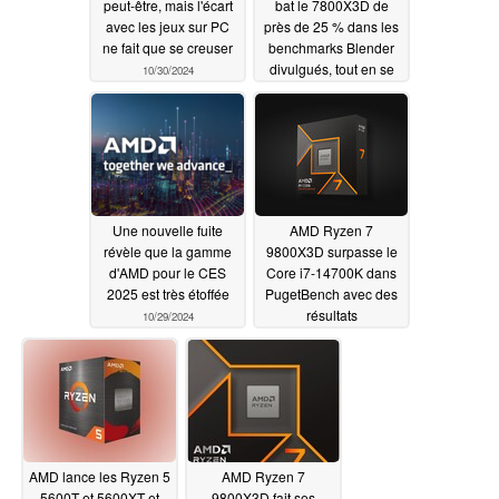
peut-être, mais l'écart
bat le 7800X3D de
avec les jeux sur PC
près de 25 % dans les
ne fait que se creuser
benchmarks Blender
divulgués, tout en se
10/30/2024
faisant piétiner par le
Core Ultra 7
10/30/2024
Une nouvelle fuite
AMD Ryzen 7
révèle que la gamme
9800X3D surpasse le
d'AMD pour le CES
Core i7-14700K dans
2025 est très étoffée
PugetBench avec des
résultats
10/29/2024
impressionnants
10/28/2024
AMD lance les Ryzen 5
AMD Ryzen 7
5600T et 5600XT et
9800X3D fait ses