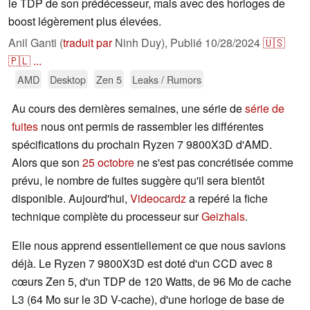
le TDP de son prédécesseur, mais avec des horloges de
boost légèrement plus élevées.
Anil Ganti (
traduit par
Ninh Duy),
Publié
10/28/2024
🇺🇸
🇵🇱
...
AMD
Desktop
Zen 5
Leaks / Rumors
Au cours des dernières semaines, une série de
série de
fuites
nous ont permis de rassembler les différentes
spécifications du prochain Ryzen 7 9800X3D d'AMD.
Alors que son
25 octobre
ne s'est pas concrétisée comme
prévu, le nombre de fuites suggère qu'il sera bientôt
disponible. Aujourd'hui,
Videocardz
a repéré la fiche
technique complète du processeur sur
Geizhals
.
Elle nous apprend essentiellement ce que nous savions
déjà. Le Ryzen 7 9800X3D est doté d'un CCD avec 8
cœurs Zen 5, d'un TDP de 120 Watts, de 96 Mo de cache
L3 (64 Mo sur le 3D V-cache), d'une horloge de base de