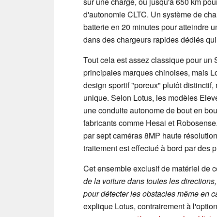
sur une charge, ou jusqu'à 650 km pour
d'autonomie CLTC. Un système de char
batterie en 20 minutes pour atteindre 
dans des chargeurs rapides dédiés qui 
Tout cela est assez classique pour un 
principales marques chinoises, mais L
design sportif "poreux" plutôt distinct
unique. Selon Lotus, les modèles Elev
une conduite autonome de bout en bout
fabricants comme Hesai et Robosense.
par sept caméras 8MP haute résolution
traitement est effectué à bord par de
Cet ensemble exclusif de matériel de 
de la voiture dans toutes les direction
pour détecter les obstacles même en c
explique Lotus, contrairement à l'opti