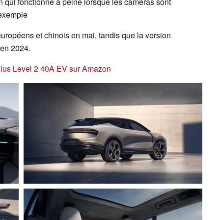
n
qui fonctionne à peine lorsque les caméras sont
 exemple
 européens et chinois en mai, tandis que la version
 en 2024.
r Plus Level 2 40A EV sur Amazon