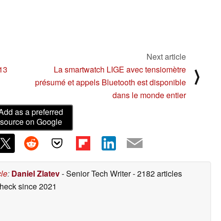
Next article
 13
La smartwatch LIGE avec tensiomètre
⟩
présumé et appels Bluetooth est disponible
dans le monde entier
Add as a preferred
source on Google
cle
:
Daniel Zlatev
- Senior Tech Writer
- 2182 articles
check
since 2021