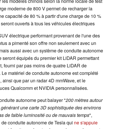
 les modèles chinois selon la norme locale de test
ge moderne de 800 V permet de recharger la
une capacité de 80 % à partir d'une charge de 10 %
seront ouverts à tous les véhicules électriques
SUV électrique performant provenant de l'une des
otus a pimenté son offre non seulement avec un
if, mais aussi avec un système de conduite autonome
e seront équipés du premier kit LiDAR permettant
, fourni par pas moins de quatre LiDAR de
 Le matériel de conduite autonome est complété
, ainsi que par un radar 4D mmWave, et le
s puces Qualcomm et NVIDIA personnalisées.
conduite autonome peut balayer "
200 mètres autour
s, générant une carte 3D sophistiquée des environs
as de faible luminosité ou de mauvais temps
",
on de conduite autonome de Tesla qui
ne s'appuie