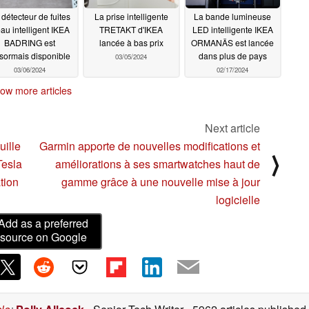
 détecteur de fuites
La prise intelligente
La bande lumineuse
eau intelligent IKEA
TRETAKT d'IKEA
LED intelligente IKEA
BADRING est
lancée à bas prix
ORMANÄS est lancée
sormais disponible
dans plus de pays
03/05/2024
03/06/2024
02/17/2024
ow more articles
Next article
uille
Garmin apporte de nouvelles modifications et
⟩
Tesla
améliorations à ses smartwatches haut de
tion
gamme grâce à une nouvelle mise à jour
logicielle
Add as a preferred
source on Google