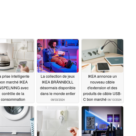
 prise intelligente
La collection de jeux
IKEA annonce un
bon marché IKEA
IKEA BRÄNNBOLL
nouveau câble
NSPELNING avec
désormais disponible
d'extension et des
contrôle de la
dans le monde entier
produits de câble USB-
consommation
C bon marché
09/03/2024
06/13/2024
d'énergie est
sormais disponible
09/12/2024