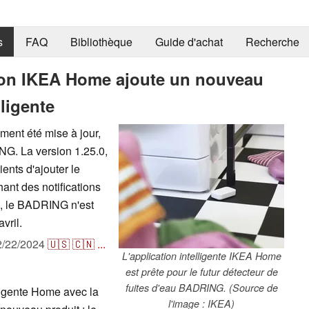
s
FAQ
Bibliothèque
Guide d'achat
Recherche
ation IKEA Home ajoute un nouveau
ligente
ment été mise à jour,
ING. La version 1.25.0,
ents d'ajouter le
hant des notifications
nt, le BADRING n'est
vril.
2/22/2024
🇺🇸
🇨🇳
...
L'application intelligente IKEA Home
est prête pour le futur détecteur de
fuites d'eau BADRING. (Source de
lligente Home avec la
l'image : IKEA)