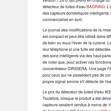
version 1.25.0, qui prend en charge un 
détecteur de fuites d'eau
BADRING
. L
des capteurs domestiques intelligents
commercialisé en avril.
Le journal des modifications de la mise
est compact et peut être utilisé dans d
de bain ou sous l'évier de la cuisine. Le
leur téléphone si une fuite est détecté
des sons intelligents via des haut-parl
de noter que, pour activer ces foncti
concentrateur DIRIGERA. Une page 
pour ceux qui ne possèdent pas de con
propre signal sonore s'il détecte de l'ea
Le prix du détecteur de fuites d'eau 
Toutefois, lorsque le produit a été dév
capteurs seraient vendus à moins de 15