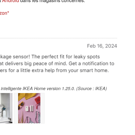
t
Android
dans les magasins concernés.
azon
on intelligente IKEA Home version 1.25.0. (Source : IKEA)