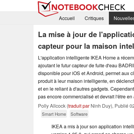
Accueil
Critiques
Nouvelle
La mise à jour de l'applic
capteur pour la maison intel
L'application intelligente IKEA Home a récem
ajoutant le futur capteur de fuite d'eau BADR
disponible pour iOS et Android, permet aux cli
produit à leur maison intelligente, en déclenc
et en le reliant à d'autres gadgets. Cependa
pas encore commercialisé et devrait l'être en a
Polly Allcock (
traduit par
Ninh Duy),
Publié
0
Smart Home
Software
IKEA a mis à jour son application inte