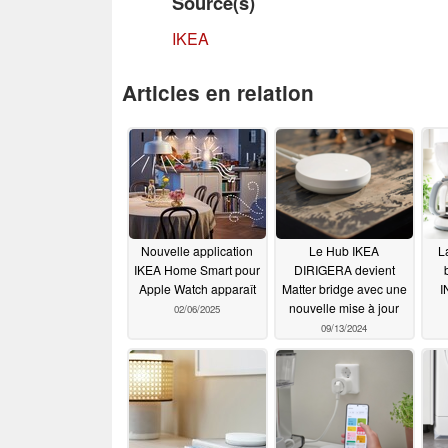
Source(s)
IKEA
Articles en relation
Nouvelle application
Le Hub IKEA
La
IKEA Home Smart pour
DIRIGERA devient
Apple Watch apparaît
Matter bridge avec une
I
nouvelle mise à jour
02/06/2025
09/13/2024
dé