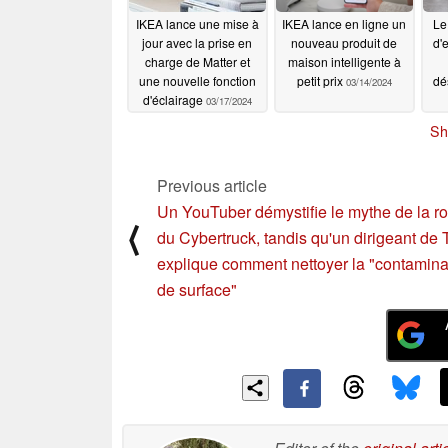
IKEA lance une mise à
IKEA lance en ligne un
Le
jour avec la prise en
nouveau produit de
d'
charge de Matter et
maison intelligente à
une nouvelle fonction
petit prix
dé
03/14/2024
d'éclairage
03/17/2024
Sh
Previous article
Un YouTuber démystifie le mythe de la ro
⟨
du Cybertruck, tandis qu'un dirigeant de 
explique comment nettoyer la "contamina
de surface"