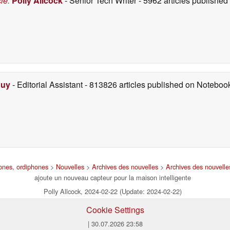
cle
:
Polly Allcock
- Senior Tech Writer
- 5962 articles publishe
Duy
- Editorial Assistant
- 813826 articles published on Notebo
hones, ordiphones
>
Nouvelles
>
Archives des nouvelles
>
Archives des nouvell
ajoute un nouveau capteur pour la maison intelligente
Polly Allcock, 2024-02-22 (Update: 2024-02-22)
Cookie Settings
| 30.07.2026 23:58