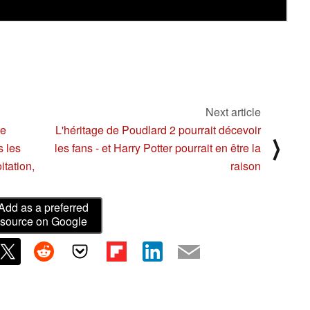
Next article
te
L'héritage de Poudlard 2 pourrait décevoir
⟩
s les
les fans - et Harry Potter pourrait en être la
itation,
raison
Add as a preferred
source on Google