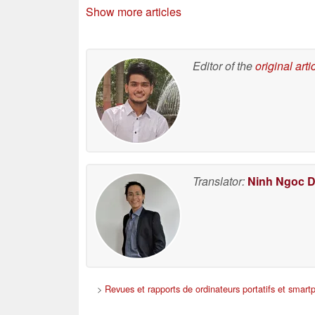
grâce à Intel Panther
Show more articles
Lake
05/07/2026
Editor of the
original arti
Translator:
Ninh Ngoc 
>
Revues et rapports de ordinateurs portatifs et smar