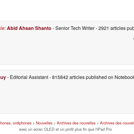
compacte et dotée de
est désormais
beaucoup de mémoire
disponible en Inde
vive malgré la crise de
05/06/2026
la mémoire
05/06/2026
cle
:
Abid Ahsan Shanto
- Senior Tech Writer
- 2921 articles p
Duy
- Editorial Assistant
- 815842 articles published on Notebo
tphones, ordiphones
>
Nouvelles
>
Archives des nouvelles
>
Archives des nouvel
avec un écran OLED et un profil plus fin que l'iPad Pro