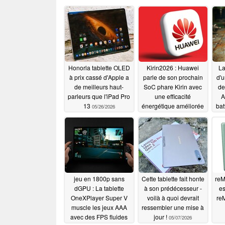
Honorla tablette OLED
Kirin2026 : Huawei
La
à prix cassé d'Apple a
parle de son prochain
d'
de meilleurs haut-
SoC phare Kirin avec
de
parleurs que l'iPad Pro
une efficacité
A
13
énergétique améliorée
bat
05/26/2026
de 41%
bi
05/25/2026
0
cel
l
jeu en 1800p sans
Cette tablette fait honte
reM
dGPU : La tablette
à son prédécesseur -
es
OneXPlayer Super V
voilà à quoi devrait
re
muscle les jeux AAA
ressembler une mise à
avec des FPS fluides
jour !
05/07/2026