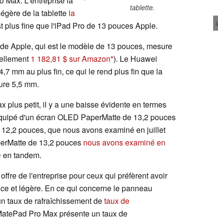
 Max. L'entreprise la
tablette.
égère de la tablette
la
st plus fine que l'iPad Pro de 13 pouces Apple.
in de Apple, qui est le modèle de 13 pouces, mesure
uellement
1 182,81 $ sur Amazon
). Le Huawei
7 mm au plus fin, ce qui le rend plus fin que la
ure 5,5 mm.
 plus petit, il y a une baisse évidente en termes
équipé d'un écran OLED PaperMatte de 13,2 pouces
 12,2 pouces, que nous avons examiné en juillet
perMatte de 13,2 pouces
nous avons examiné en
D en tandem.
 offre de l'entreprise pour ceux qui préfèrent avoir
ince et légère. En ce qui concerne le panneau
n taux de rafraîchissement de
taux de
 MatePad Pro Max présente un taux de