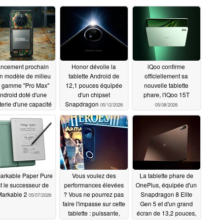
ncement prochain
Honor dévoile la
iQoo confirme
un modèle de milieu
tablette Android de
officiellement sa
 gamme "Pro Max"
12,1 pouces équipée
nouvelle tablette
ndroid doté d'une
d'un chipset
phare, l'iQoo 15T
terie d'une capacité
Snapdragon
05/12/2026
05/08/2026
en supérieure à 10
00 mAh ; annonce
d'une technologie
lulaire inédite dans
'industrie
05/12/2026
arkable Paper Pure
Vous voulez des
La tablette phare de
t le successeur de
performances élevées
OnePlus, équipée d'un
Markable 2
? Vous ne pourrez pas
Snapdragon 8 Elite
05/07/2026
faire l'impasse sur cette
Gen 5 et d'un grand
tablette : puissante,
écran de 13,2 pouces,