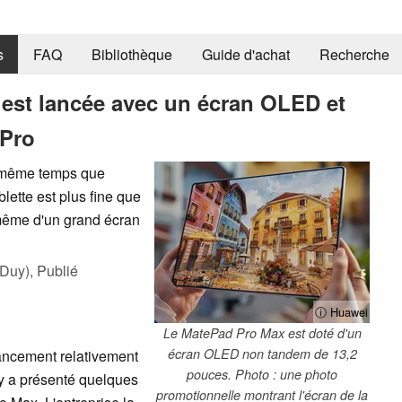
s
FAQ
Bibliothèque
Guide d'achat
Recherche
 est lancée avec un écran OLED et
 Pro
 même temps que
lette est plus fine que
 même d'un grand écran
 Duy),
Publié
ⓘ Huawei
Le MatePad Pro Max est doté d'un
écran OLED non tandem de 13,2
ancement relativement
pouces. Photo : une photo
 y a présenté quelques
promotionnelle montrant l'écran de la