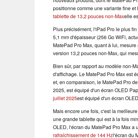
nouveaux produits, dont le MatePad Pro
positionne comme une variante fine et l
tablette de 13,2 pouces non-Max
elle e
Plus précisément, l'iPad Pro le plus f
5,1 mm d'épaisseur (256 Go WiFi, act
MatePad Pro Max, quant à lui, mesure 4,
version 13,2 pouces non-Max, qui mes
Bien sûr, par rapport au modèle non-Max
d'affichage. Le MatePad Pro Max est 
et, en comparaison, le MatePad Pro de
2025, est équipé d'un écran OLED Pa
juillet 2025
est équipé d'un écran OLE
Mais encore une fois, c'est la meilleure
une grande tablette qui est à la fois m
OLED, l'écran du MatePad Pro Max a u
rafraîchissement de 144 Hz
l'écran du