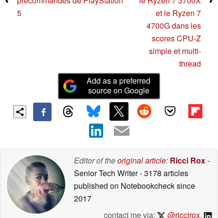
précommandes de PlayStation
le Ryzen 7 3700X
5
et le Ryzen 7
4700G dans les
scores CPU-Z
simple et multi-
thread
Add as a preferred
source on Google
Editor of the
original article
:
Ricci Rox
-
Senior Tech Writer
- 3178 articles
published on Notebookcheck
since
2017
contact me via:
@riccirox
,