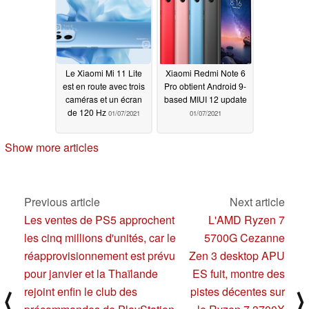
Le Xiaomi Mi 11 Lite
Xiaomi Redmi Note 6
est en route avec trois
Pro obtient Android 9-
caméras et un écran
based MIUI 12 update
de 120 Hz
01/07/2021
01/07/2021
Show more articles
Previous article
Next article
Les ventes de PS5 approchent
L'AMD Ryzen 7
les cinq millions d'unités, car le
5700G Cezanne
réapprovisionnement est prévu
Zen 3 desktop APU
pour janvier et la Thaïlande
ES fuit, montre des
rejoint enfin le club des
pistes décentes sur
⟨
⟩