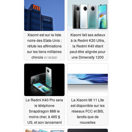
Xiaomi est sur la liste
Xiaomi fait ses adieux
noire des Etats-Unis ;
à la Redmi K30 Ultra,
réfute les affirmations
la Redmi K40 étant
sur les liens militaires
peut-être alignée pour
chinois
une Dimensity 1200
01/16/2021
01/15/2021
Le Redmi K40 Pro sera
La Xiaomi Mi 11 Lite
le téléphone
est disponible sur les
Snapdragon 888 le
réseaux FCC et BIS,
moins cher, à 465 $
tandis que de
US, et son lancement
nouvelles
est confirmé pour le
spécifications