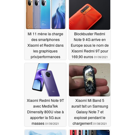
mois prochain
suggèrent un panneau
01/11/2021
AMOLED pour le
probable champion du
milieu de gamme
01/10/2021
Mi 11 mène la charge
Blockbuster Redmi
des smartphones
Note 9 4G arrive en
Xiaomi et Redmi dans
Europe sous le nom de
les graphiques
Xiaomi Redmi 9T pour
prix/performances
169,90 euros
01/09/2021
d'AnTuTu mais le
Realme X50 Pro 5G
est en tête de la
résistance
01/09/2021
Xiaomi Redmi Note 9T
Xiaomi Mi Band 5
avec MediaTek
aurait fait un Samsung
Dimensity 800U vise à
Galaxy Note 7 et
apporter la 5G aux
explosé pendant le
masses
chargement
01/09/2021
01/08/2021