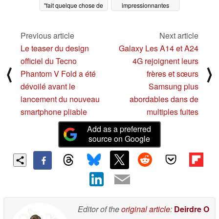
"fait quelque chose de
impressionnantes
potentiellement
03/16/2023
dangereux pour
l'humanité"
Previous article
Next article
11/21/2023
Le teaser du design
Galaxy Les A14 et A24
officiel du Tecno
4G rejoignent leurs
⟨
⟩
Phantom V Fold a été
frères et sœurs
dévoilé avant le
Samsung plus
lancement du nouveau
abordables dans de
smartphone pliable
multiples fuites
Add as a preferred
source on Google
Editor of the
original article
:
Deirdre O