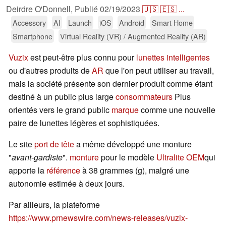
Deirdre O'Donnell,
Publié
02/19/2023
🇺🇸
🇪🇸
...
Accessory
AI
Launch
iOS
Android
Smart Home
Smartphone
Virtual Reality (VR) / Augmented Reality (AR)
Vuzix
est peut-être plus connu pour
lunettes intelligentes
ou d'autres produits de
AR
que l'on peut utiliser au travail,
mais la société présente son dernier produit comme étant
destiné à un public plus large
consommateurs
Plus
orientés vers le grand public
marque
comme une nouvelle
paire de lunettes légères et sophistiquées.
Le site
port de tête
a même développé une monture
"
avant-gardiste
".
monture
pour le modèle
Ultralite OEM
qui
apporte la
référence
à 38 grammes (g), malgré une
autonomie estimée à deux jours.
Par ailleurs, la plateforme
https://www.prnewswire.com/news-releases/vuzix-