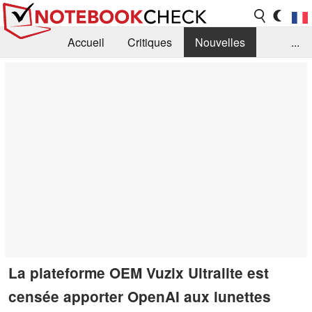
Accueil
Critiques
Nouvelles
...
FAQ
Bibliothèque
Guide d'achat
Recherche
Contact
La plateforme OEM Vuzix Ultralite est
censée apporter OpenAI aux lunettes