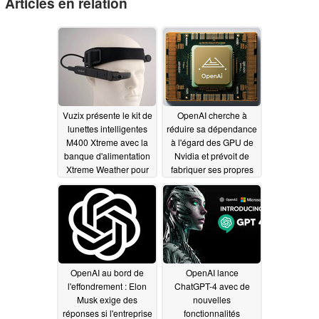
Articles en relation
Vuzix présente le kit de
OpenAI cherche à
lunettes intelligentes
réduire sa dépendance
M400 Xtreme avec la
à l'égard des GPU de
banque d'alimentation
Nvidia et prévoit de
Xtreme Weather pour
fabriquer ses propres
une utilisation dans
puces d'IA chez TSMC
des environnements
01/25/2024
difficiles
08/13/2024
OpenAI au bord de
OpenAI lance
l'effondrement : Elon
ChatGPT-4 avec de
Musk exige des
nouvelles
réponses si l'entreprise
fonctionnalités