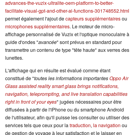
advances-the-vuzix-ultralite-oem-platform-to-better-
facilitate-visual-gpt-and-other-ai-functions-301748552.html
permet également l'ajout de
capteurs supplémentaires
ou
microphones supplémentaires
. Le moteur de micro-
affichage personnalisé de Vuzix et l'optique monoculaire à
guide d'ondes "
avancée
" sont prévus en standard pour
transmettre un contenu de type "tête haute" aux verres des
lunettes.
L'affichage qui en résulte est évalué comme étant
constitué de "
toutes les informations importantes
Oppo Air
Glass assisted reality smart glass brings notifications,
navigation, teleprompting, and live translation capabilities
right in front of your eyes
" jugées nécessaires pour être
diffusées à partir de l'iPhone ou du smartphone Android
de l'utilisateur, afin qu'il puisse les consulter ou utiliser des
services tels que ceux pour la
traduction
,
la navigation
ou
de gestion de voyage à leur satisfaction et le laisser en