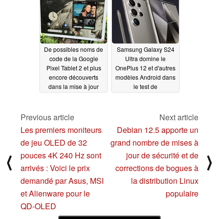
De possibles noms de
Samsung Galaxy S24
code de la Google
Ultra domine le
Pixel Tablet 2 et plus
OnePlus 12 et d'autres
encore découverts
modèles Android dans
dans la mise à jour
le test de
Android 14 QPR3 Beta
consommation de la
1
batterie, mais présente
02/09/2024
une faiblesse majeure
Previous article
Next article
02/08/2024
Les premiers moniteurs
Debian 12.5 apporte un
de jeu OLED de 32
grand nombre de mises à
pouces 4K 240 Hz sont
jour de sécurité et de
⟨
⟩
arrivés : Voici le prix
corrections de bogues à
demandé par Asus, MSI
la distribution Linux
et Alienware pour le
populaire
QD-OLED