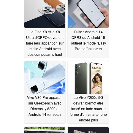
performances de jeu
en émulation
02/15/2024
Le Find X8 et le X8
Fuite : Android 14
Ultra d'OPPO devraient
QPR3 ou Android 15
faire leur apparition sur
obtient le mode "Easy
le site Android avec
Pre-set"
02/13/2024
des composants haut
de gamme de dernière
génération
02/15/2024
Vivo V30 Pro apparaît
Le Vivo Y200e 5G
sur Geekbench avec
devrait bientôt être
Dimensity 8200 et
lancé en Inde sous la
Android 14
forme d'un smartphone
02/13/2024
encore plus
économique Android
02/11/2024