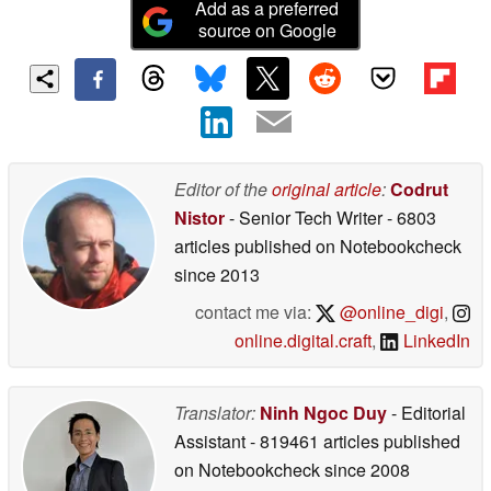
Add as a preferred
source on Google
Editor of the
original article
:
Codrut
Nistor
- Senior Tech Writer
- 6803
articles published on Notebookcheck
since 2013
contact me via:
@online_digi
,
online.digital.craft
,
LinkedIn
Translator:
Ninh Ngoc Duy
- Editorial
Assistant
- 819461 articles published
on Notebookcheck
since 2008