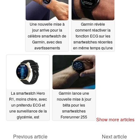
Une nouvelle mise à
Garmin révèle
jour arrive pour la
comment réactiver la
célèbre smartwatch de
fonction ECG sur les
Garmin, avec des
smartwatches récentes
avertissements
en même temps qu'une
concernant des bugs
nouvelle mise à jour
persistants de
01/30/2024
décharge de la batterie
01/31/2024
La smartwatch Hero
Garmin lance une
R1, moins chère, avec
nouvelle mise à jour
un prétendu ECG et
bêta pour les
une surveillance de la
smartwatches
glycémie, est
Forerunner 255
Show more articles
désormais disponible
01/29/2024
01/30/2024
Previous article
Next article