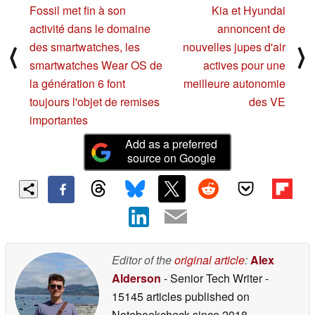
Fossil met fin à son
Kia et Hyundai
activité dans le domaine
annoncent de
des smartwatches, les
nouvelles jupes d'air
⟨
⟩
smartwatches Wear OS de
actives pour une
la génération 6 font
meilleure autonomie
toujours l'objet de remises
des VE
importantes
Add as a preferred
source on Google
Editor of the
original article
:
Alex
Alderson
- Senior Tech Writer
-
15145 articles published on
Notebookcheck
since 2018