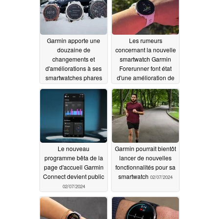
Garmin apporte une
Les rumeurs
douzaine de
concernant la nouvelle
changements et
smartwatch Garmin
d'améliorations à ses
Forerunner font état
smartwatches phares
d'une amélioration de
avec sa dernière mise
l'écran AMOLED
à jour logicielle
02/08/2024
02/12/2024
Le nouveau
Garmin pourrait bientôt
programme bêta de la
lancer de nouvelles
page d'accueil Garmin
fonctionnalités pour sa
Connect devient public
smartwatch
02/07/2024
02/07/2024