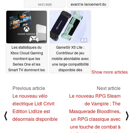
avant le lancement du
04/21/2025
jeu le 15 mai
04/21/2025
Les statistiques du
GameSir X5 Lite :
Xbox Cloud Gaming
Contrôleur de jeu
montrent que les
mobile abordable avec
Series One et les
une large compatibilité
Smart TV dominent les
disponible dès
Show more articles
smartphones, tandis
maintenant
04/19/2025
que la nouvelle
console Xbox se profile
Previous article
Next article
à l'horizon
04/20/2025
Le nouveau vélo
Le nouveau RPG Steam
électrique Lidl Crivit
de Vampire : The
Edition Lidlize est
Masquerade Bloodlines,
⟨
⟩
désormais disponible
un RPG classique avec
une touche de combat à