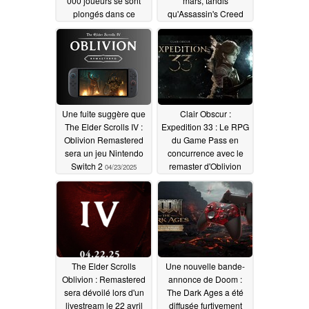
000 joueurs se sont
mars, tandis
plongés dans ce
qu'Assassin's Creed
nouveau remaster de
Shadows domine les
RPG
recettes des jeux
04/24/2025
04/24/2025
Une fuite suggère que
Clair Obscur :
The Elder Scrolls IV :
Expedition 33 : Le RPG
Oblivion Remastered
du Game Pass en
sera un jeu Nintendo
concurrence avec le
Switch 2
remaster d'Oblivion
04/23/2025
04/23/2025
The Elder Scrolls
Une nouvelle bande-
Oblivion : Remastered
annonce de Doom :
sera dévoilé lors d'un
The Dark Ages a été
livestream le 22 avril
diffusée furtivement