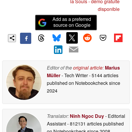
la Souls - démo gratuite
disponible
Add as a preferred
source on Google
Editor of the
original article
:
Marius
Müller
- Tech Writer
- 5144 articles
published on Notebookcheck
since
2024
Translator:
Ninh Ngoc Duy
- Editorial
Assistant
- 812131 articles published
on Notebookcheck
since 2008