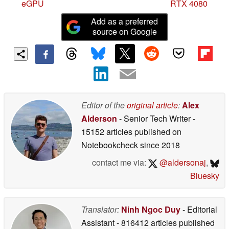
eGPU
RTX 4080
Add as a preferred
source on Google
Editor of the
original article
:
Alex
Alderson
- Senior Tech Writer
-
15152 articles published on
Notebookcheck
since 2018
contact me via:
@aldersonaj
,
Bluesky
Translator:
Ninh Ngoc Duy
- Editorial
Assistant
- 816412 articles published