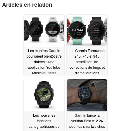
Articles en relation
Les montres Garmin
Les Garmin Forerunner
pourraient bientôt être
245, 745 et 945
dotées d'une
bénéficient de
application YouTube
corrections de bugs et
Music
d'améliorations
06/15/2023
mineures avec la
version bêta 12.53
06/08/2023
Les nouvelles
Garmin lance la
fonctions
version Beta v12.24
cartographiques de
pour les smartwatches