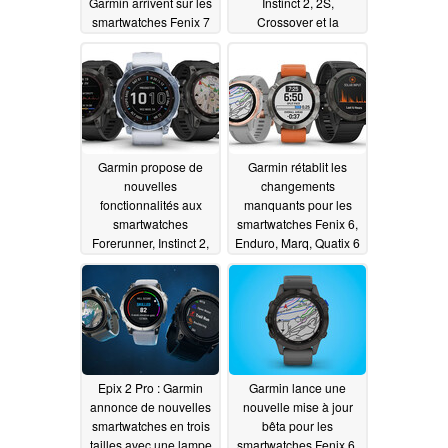
Garmin arrivent sur les
Instinct 2, 2S,
smartwatches Fenix 7
Crossover et la
et Epix 2
nouvelle Instinct 2X
06/08/2023
06/07/2023
Garmin propose de
Garmin rétablit les
nouvelles
changements
fonctionnalités aux
manquants pour les
smartwatches
smartwatches Fenix 6,
Forerunner, Instinct 2,
Enduro, Marq, Quatix 6
Fenix 7, Epix 2, Marq 2
et Tactix Delta dans la
et Enduro 2 avec la
nouvelle mise à jour de
dernière mise à jour
la version Beta 25.91
stable
06/07/2023
06/02/2023
Epix 2 Pro : Garmin
Garmin lance une
annonce de nouvelles
nouvelle mise à jour
smartwatches en trois
bêta pour les
tailles avec une lampe
smartwatches Fenix 6,