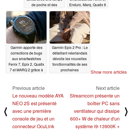
de poche et des
Enduro, Marq, Quatix 6
capteurs améliorés
et Tactix Delta avec un
changelog réduit
06/01/2023
05/28/2023
Garmin apporte des
Garmin Epix 2 Pro : Le
corrections de bugs
détaillant néerlandais
aux smartwatches
dévoile les nouvelles
Fenix 7, Epix 2, Quatix
fonctionnalités de ses
7 et MARQ 2 grâce à
prochaines
Show more articles
une nouvelle mise à
smartwatches
05/26/2023
jour bêta
05/27/2023
Previous article
Next article
Le nouveau modèle AYA
Streamcom présente un
NEO 2S est présenté
boîtier PC sans
⟨
⟩
avec une première
ventilateur qui dissipe
console de jeu et un
600+ W de chaleur d'un
connecteur OcuLink
système i9-13900K +