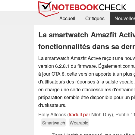
Accueil
Critiques
Nouvelle
La smartwatch Amazfit Activ
fonctionnalités dans sa dern
La smartwatch Amazfit Active reçoit une nouve
version 6.2.8.1 du firmware. Également conn
à jour OTA 8, cette version apporte à un plu
d'utilisateurs des réponses à la saisie vocal
en charge une série d'accessoires d'entraîne
préparation semble être disponible pour un 
d'utilisateurs.
Polly Allcock (
traduit par
Ninh Duy),
Publié
1
Smartwatch
Wearable