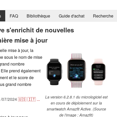
s
FAQ
Bibliothèque
Guide d'achat
Recherche
e s'enrichit de nouvelles
ière mise à jour
lle mise à jour, la
ue sous le nom de mise
s grand nombre
e. Elle prend également
ment et le score de
plus grand nombre
La version 6.2.8.1 du micrologiciel est
1/07/2024
🇺🇸
🇮🇹
...
en cours de déploiement sur la
smartwatch Amazfit Active. (Source
de l'image : Amazfit)