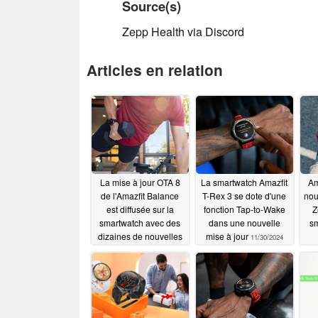
Source(s)
Zepp Health via Discord
Articles en relation
La mise à jour OTA 8
La smartwatch Amazfit
Am
de l'Amazfit Balance
T-Rex 3 se dote d'une
nou
est diffusée sur la
fonction Tap-to-Wake
Z
smartwatch avec des
dans une nouvelle
s
dizaines de nouvelles
mise à jour
11/30/2024
fonctionnalités et
d'améliorations
12/05/2024