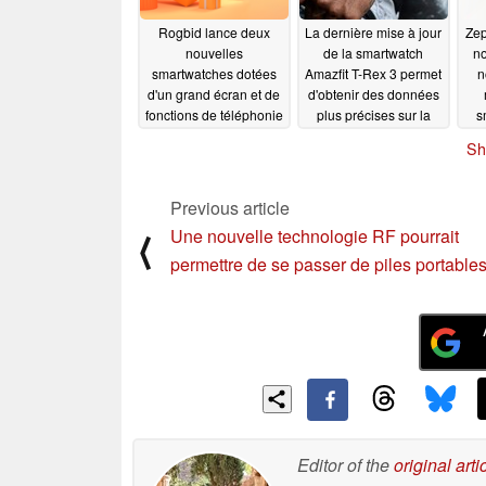
Rogbid lance deux
La dernière mise à jour
Zep
nouvelles
de la smartwatch
no
smartwatches dotées
Amazfit T-Rex 3 permet
n
d'un grand écran et de
d'obtenir des données
fonctions de téléphonie
plus précises sur la
s
fréquence cardiaque
11/13/2024
Sh
11/08/2024
Previous article
Une nouvelle technologie RF pourrait
⟨
permettre de se passer de piles portable
Editor of the
original arti