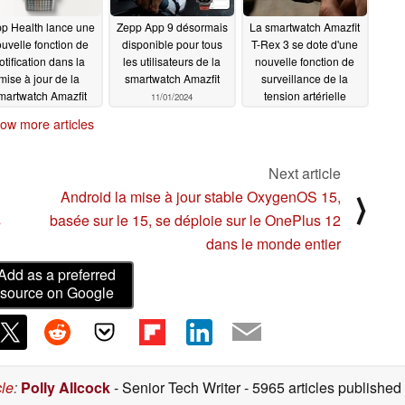
p Health lance une
Zepp App 9 désormais
La smartwatch Amazfit
uvelle fonction de
disponible pour tous
T-Rex 3 se dote d'une
otification dans la
les utilisateurs de la
nouvelle fonction de
mise à jour de la
smartwatch Amazfit
surveillance de la
martwatch Amazfit
tension artérielle
11/01/2024
11/05/2024
10/29/2024
ow more articles
Next article
Android la mise à jour stable OxygenOS 15,
⟩
s
basée sur le 15, se déploie sur le OnePlus 12
dans le monde entier
Add as a preferred
source on Google
cle
:
Polly Allcock
- Senior Tech Writer
- 5965 articles publishe