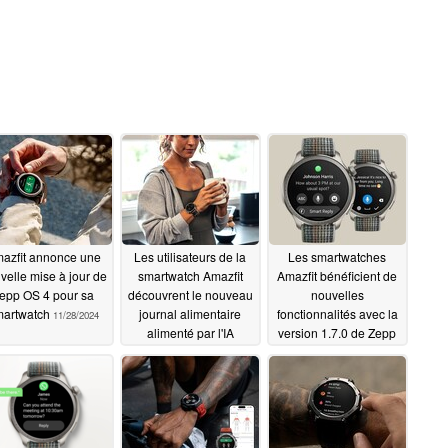
azfit annonce une
Les utilisateurs de la
Les smartwatches
velle mise à jour de
smartwatch Amazfit
Amazfit bénéficient de
epp OS 4 pour sa
découvrent le nouveau
nouvelles
martwatch
journal alimentaire
fonctionnalités avec la
11/28/2024
alimenté par l'IA
version 1.7.0 de Zepp
Flow
11/25/2024
11/15/2024