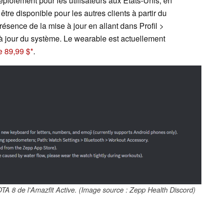
éploiement pour les utilisateurs aux États-Unis, en
 être disponible pour les autres clients à partir du
ésence de la mise à jour en allant dans Profil >
à jour du système. Le wearable est actuellement
e 89,99 $
.
TA 8 de l'Amazfit Active. (Image source : Zepp Health Discord)