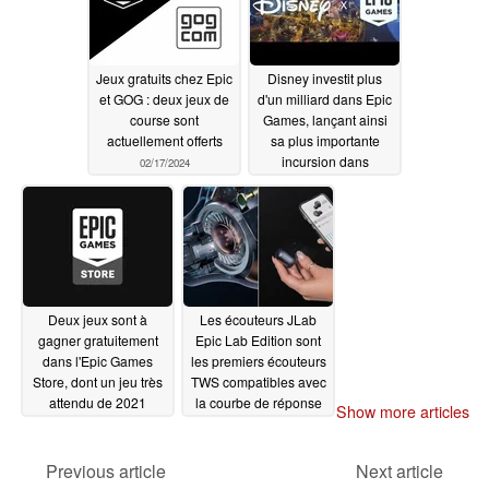
Jeux gratuits chez Epic
Disney investit plus
et GOG : deux jeux de
d'un milliard dans Epic
course sont
Games, lançant ainsi
actuellement offerts
sa plus importante
incursion dans
02/17/2024
l'industrie du jeu à ce
jour
02/09/2024
Deux jeux sont à
Les écouteurs JLab
gagner gratuitement
Epic Lab Edition sont
dans l'Epic Games
les premiers écouteurs
Store, dont un jeu très
TWS compatibles avec
attendu de 2021
la courbe de réponse
Show more articles
d'écoute préférée de
02/09/2024
Knowles
02/08/2024
Previous article
Next article