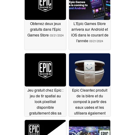
Obtenez deux jeux
L'Epic Games Store
gratuits dans l'Epic
arrivera sur Android et
Games Store
iOS dans le courant de
03/21/2024
l'année
03/21/2024
Jeu gratuit chez Epic :
Epic Cleantec produit
jeu de tir spatial au
de la bière et du
look pixellisé
compost à partir des
disponible
eaux usées et les
gratuitement dès sa
utilisera également
sortie
pour chauffer des
03/07/2024
bâtiments
02/22/2024