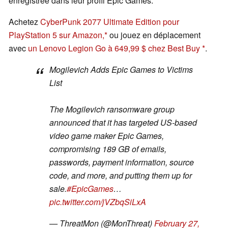
enregistrée dans leur profil Epic Games.
Achetez
CyberPunk 2077 Ultimate Edition pour
PlayStation 5 sur Amazon,
ou jouez en déplacement
avec
un Lenovo Legion Go à 649,99 $ chez Best Buy
.
Mogilevich Adds Epic Games to Victims
List
The Mogilevich ransomware group
announced that it has targeted US-based
video game maker Epic Games,
compromising 189 GB of emails,
passwords, payment information, source
code, and more, and putting them up for
sale.
#EpicGames
…
pic.twitter.com/jVZbqSiLxA
— ThreatMon (@MonThreat)
February 27,