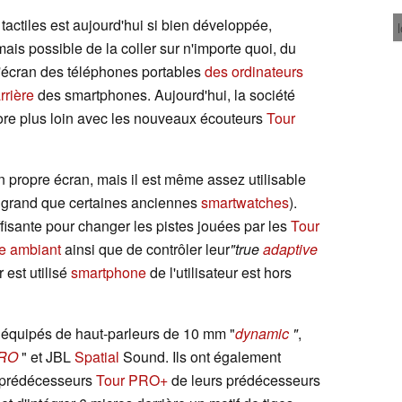
tactiles est aujourd'hui si bien développée,
ais possible de la coller sur n'importe quoi, du
l'écran des téléphones portables
des ordinateurs
rrière
des smartphones. Aujourd'hui, la société
re plus loin avec les nouveaux écouteurs
Tour
 propre écran, mais il est même assez utilisable
s grand que certaines anciennes
smartwatches
).
suffisante pour changer les pistes jouées par les
Tour
e ambiant
ainsi que de contrôler leur
"true
adaptive
 est utilisé
smartphone
de l'utilisateur est hors
équipés de haut-parleurs de 10 mm "
dynamic
"
,
PRO
" et JBL
Spatial
Sound. Ils ont également
 prédécesseurs
Tour PRO+
de leurs prédécesseurs