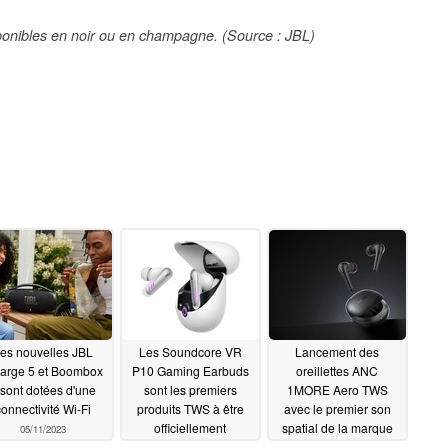
onibles en noir ou en champagne. (Source : JBL)
es nouvelles JBL
Les Soundcore VR
Lancement des
arge 5 et Boombox
P10 Gaming Earbuds
oreillettes ANC
 sont dotées d'une
sont les premiers
1MORE Aero TWS
connectivité Wi-Fi
produits TWS à être
avec le premier son
officiellement
spatial de la marque
05/11/2023
compatibles avec Meta