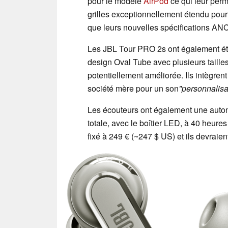
pour le modèle
AirPod
ce qui leur perme
grilles exceptionnellement étendu pour 
que leurs nouvelles spécifications ANC
Les JBL Tour PRO 2s ont également ét
design Oval Tube avec plusieurs taill
potentiellement améliorée. Ils intègren
société mère pour un son
"personnalisa
Les écouteurs ont également une auton
totale, avec le boîtier LED, à 40 heure
fixé à 249 € (~247 $ US) et ils devraien