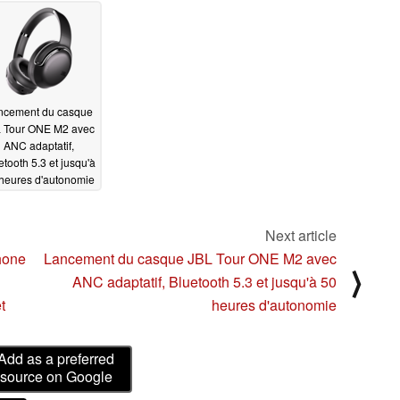
10/19/2022
Quest 2
10/20/2022
ncement du casque
 Tour ONE M2 avec
ANC adaptatif,
etooth 5.3 et jusqu'à
heures d'autonomie
09/05/2022
Next article
hone
Lancement du casque JBL Tour ONE M2 avec
⟩
ANC adaptatif, Bluetooth 5.3 et jusqu'à 50
t
heures d'autonomie
Add as a preferred
source on Google