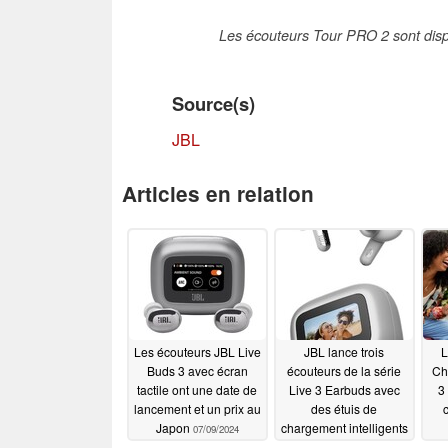
Les écouteurs Tour PRO 2 sont disp
Source(s)
JBL
Articles en relation
Les écouteurs JBL Live
JBL lance trois
L
Buds 3 avec écran
écouteurs de la série
Ch
tactile ont une date de
Live 3 Earbuds avec
3
lancement et un prix au
des étuis de
Japon
chargement intelligents
07/09/2024
à écran tactile de 1,45