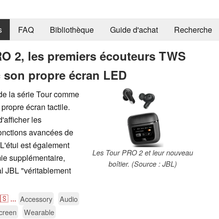
s
FAQ
Bibliothèque
Guide d'achat
Recherche
O 2, les premiers écouteurs TWS
c son propre écran LED
 de la série Tour comme
propre écran tactile.
'afficher les
onctions avancées de
L'étui est également
Les Tour PRO 2 et leur nouveau
mie supplémentaire,
boîtier. (Source : JBL)
al JBL "véritablement
🇸
...
Accessory
Audio
creen
Wearable