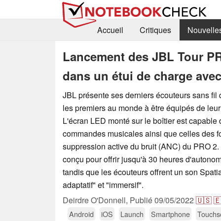
Accueil
Critiques
Nouvelle
Lancement des JBL Tour PR
dans un étui de charge ave
JBL présente ses derniers écouteurs sans fil
les premiers au monde à être équipés de leur 
L'écran LED monté sur le boîtier est capable d
commandes musicales ainsi que celles des f
suppression active du bruit (ANC) du PRO 2. 
conçu pour offrir jusqu'à 30 heures d'autono
tandis que les écouteurs offrent un son Spati
adaptatif" et "immersif".
Deirdre O'Donnell,
Publié
09/05/2022
🇺🇸

Android
iOS
Launch
Smartphone
Touchs