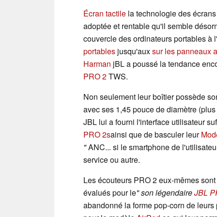
Écran tactile
la technologie des écrans 
adoptée et rentable qu'il semble désorm
couvercle des ordinateurs portables à 
portables
jusqu'aux
sur les panneaux a
Harman
jBL a poussé la tendance enco
PRO 2
TWS.
Non seulement leur boîtier possède son
avec ses 1,45 pouce de diamètre (plu
JBL lui a fourni l'interface utilisateur 
PRO 2s
ainsi que de basculer leur
Mod
"
ANC... si le smartphone de l'utilisateur
service ou autre.
Les écouteurs PRO 2 eux-mêmes sont 
évalués pour le
" son légendaire
JBL 
abandonné la forme pop-corn de leurs