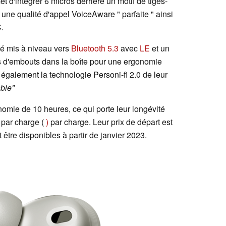
t d'intégrer 6 micros derrière un motif de tiges-
une qualité d'appel VoiceAware " parfaite " ainsi
.
é mis à niveau vers
Bluetooth 5.3
avec
LE
et un
es d'embouts dans la boîte pour une ergonomie
t également la technologie Personi-fi 2.0 de leur
ble"
omie de 10 heures, ce qui porte leur longévité
s par charge (
)
par charge. Leur prix de départ est
t être disponibles à partir de janvier 2023.