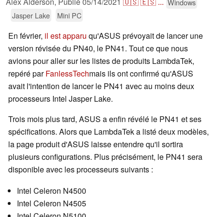
Alex Alderson,
Publié
05/14/2021
🇺🇸
🇪🇸
...
Windows
Jasper Lake
Mini PC
En février,
il est apparu
qu'ASUS prévoyait de lancer une
version révisée du PN40, le PN41. Tout ce que nous
avions pour aller sur les listes de produits LambdaTek,
repéré par
FanlessTech
mais ils ont confirmé qu'ASUS
avait l'intention de lancer le PN41 avec au moins deux
processeurs Intel Jasper Lake.
Trois mois plus tard, ASUS a enfin révélé le PN41 et ses
spécifications. Alors que LambdaTek a listé deux modèles,
la page produit d'ASUS laisse entendre qu'il sortira
plusieurs configurations. Plus précisément, le PN41 sera
disponible avec les processeurs suivants :
Intel Celeron N4500
Intel Celeron N4505
Intel Celeron N5100