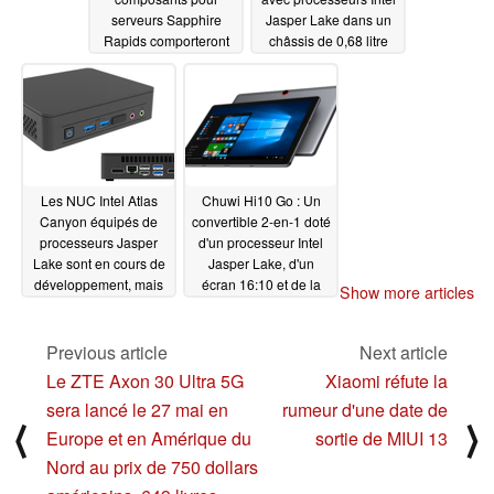
serveurs Sapphire
Jasper Lake dans un
Rapids comporteront
châssis de 0,68 litre
des cœurs "Golden
05/11/2021
Cove" de nouvelle
génération
05/21/2021
Les NUC Intel Atlas
Chuwi Hi10 Go : Un
Canyon équipés de
convertible 2-en-1 doté
processeurs Jasper
d'un processeur Intel
Lake sont en cours de
Jasper Lake, d'un
développement, mais
écran 16:10 et de la
Show more articles
leur lancement risque
prise en charge des
de prendre du temps
stylos
03/23/2021
Previous article
Next article
05/05/2021
Le ZTE Axon 30 Ultra 5G
Xiaomi réfute la
sera lancé le 27 mai en
rumeur d'une date de
⟨
⟩
Europe et en Amérique du
sortie de MIUI 13
Nord au prix de 750 dollars