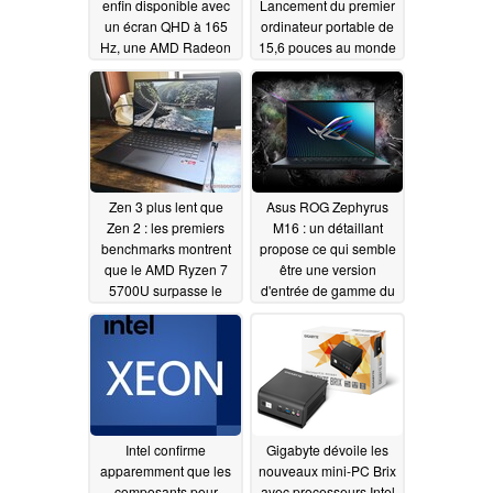
enfin disponible avec
Lancement du premier
un écran QHD à 165
ordinateur portable de
Hz, une AMD Radeon
15,6 pouces au monde
RX 6800M, et plus
équipé d'un AMD
encore
Ryzen 9 5900HX et
06/01/2021
d'une Radeon RX
6800M
06/01/2021
Zen 3 plus lent que
Asus ROG Zephyrus
Zen 2 : les premiers
M16 : un détaillant
benchmarks montrent
propose ce qui semble
que le AMD Ryzen 7
être une version
5700U surpasse le
d'entrée de gamme du
Ryzen 7 5800U dans
nouvel ordinateur
la plupart des
portable de jeu
scénarios
05/31/2021
05/31/2021
Intel confirme
Gigabyte dévoile les
apparemment que les
nouveaux mini-PC Brix
composants pour
avec processeurs Intel