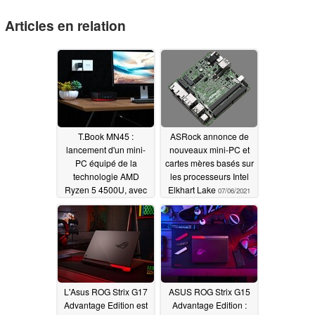
Articles en relation
T.Book MN45 :
ASRock annonce de
lancement d'un mini-
nouveaux mini-PC et
PC équipé de la
cartes mères basés sur
technologie AMD
les processeurs Intel
Ryzen 5 4500U, avec
Elkhart Lake
07/06/2021
mémoire vive et
stockage évolutifs
08/05/2021
L'Asus ROG Strix G17
ASUS ROG Strix G15
Advantage Edition est
Advantage Edition :