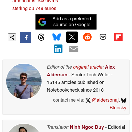
américains, 649 livres
sterling ou 749 euros
Add as a preferred
source on Google
Editor of the
original article
:
Alex
Alderson
- Senior Tech Writer
-
15145 articles published on
Notebookcheck
since 2018
contact me via:
@aldersonaj
,
Bluesky
Translator:
Ninh Ngoc Duy
- Editorial