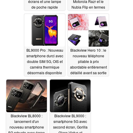
écrans et une lampe
Motorola Razr et le
de poche rapide
Nubia Flip en termes
de prix de départ
06/02/2024
05/21/2024
BL9000 Pro : Nouveau
Blackview Hero 10 : le
smartphone durci avec
nouveau téléphone
double SIM 5G, OIS et
pliable à prix
caméra thermique
abordable entièrement
désormais disponible
détaillé avant sa sortie
mondiale imminente
05/07/2024
04/30/2024
Blackview BL8000 :
Blackview BL9000 :
lancement d'un
smartphone 5G avec
nouveau smartphone
second écran, Gorilla
5G robuste avec écran
Glass Victus et