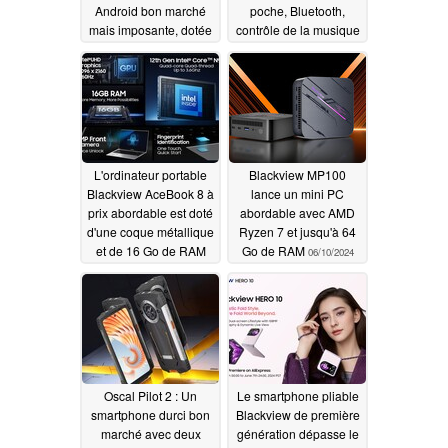
Android bon marché
poche, Bluetooth,
mais imposante, dotée
contrôle de la musique
d'une mémoire vive de
et bien plus encore
12 Go, d'une double
11/12/2024
carte SIM et de
fonctions d'intelligence
artificielle
05/07/2025
L'ordinateur portable
Blackview MP100
Blackview AceBook 8 à
lance un mini PC
prix abordable est doté
abordable avec AMD
d'une coque métallique
Ryzen 7 et jusqu'à 64
et de 16 Go de RAM
Go de RAM
06/10/2024
07/07/2024
Oscal Pilot 2 : Un
Le smartphone pliable
smartphone durci bon
Blackview de première
marché avec deux
génération dépasse le