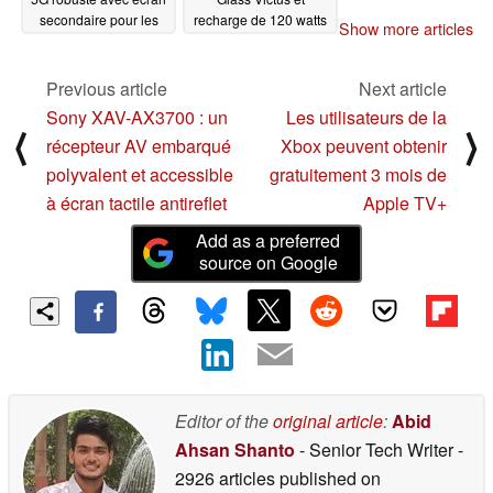
secondaire pour les
recharge de 120 watts
Show more articles
notifications, le
01/06/2024
contrôle des médias et
les selfies
Previous article
Next article
01/14/2024
Sony XAV-AX3700 : un
Les utilisateurs de la
⟨
⟩
récepteur AV embarqué
Xbox peuvent obtenir
polyvalent et accessible
gratuitement 3 mois de
à écran tactile antireflet
Apple TV+
Add as a preferred
source on Google
Editor of the
original article
:
Abid
Ahsan Shanto
- Senior Tech Writer
-
2926 articles published on