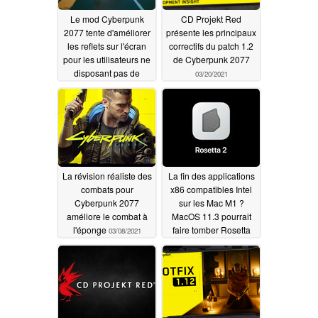
Le mod Cyberpunk
CD Projekt Red
2077 tente d'améliorer
présente les principaux
les reflets sur l'écran
correctifs du patch 1.2
pour les utilisateurs ne
de Cyberpunk 2077
disposant pas de
03/20/2021
cartes graphiques RTX
GeForce
03/25/2021
La révision réaliste des
La fin des applications
combats pour
x86 compatibles Intel
Cyberpunk 2077
sur les Mac M1 ?
améliore le combat à
MacOS 11.3 pourrait
l'éponge
faire tomber Rosetta
03/08/2021
dans certains pays
03/04/2021