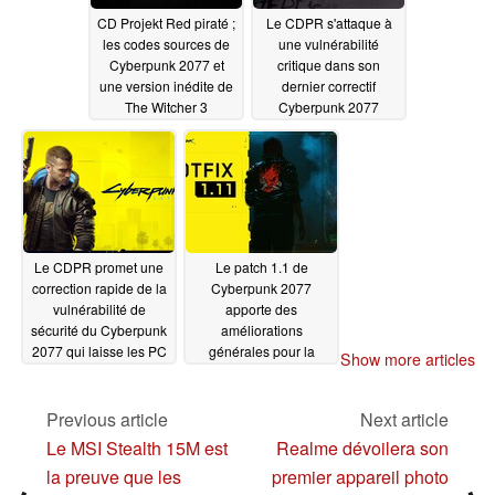
CD Projekt Red piraté ;
Le CDPR s'attaque à
les codes sources de
une vulnérabilité
Cyberpunk 2077 et
critique dans son
une version inédite de
dernier correctif
The Witcher 3
Cyberpunk 2077
prétendument volés
02/07/2021
02/10/2021
Le CDPR promet une
Le patch 1.1 de
correction rapide de la
Cyberpunk 2077
vulnérabilité de
apporte des
sécurité du Cyberpunk
améliorations
2077 qui laisse les PC
générales pour la
Show more articles
ouverts aux codes
PlayStation 4, mais pas
malveillants
pour la Xbox One ; le
02/03/2021
correctif 1.11 corrige le
Previous article
Next article
bug Down on the
Le MSI Stealth 15M est
Realme dévoilera son
Street
01/30/2021
la preuve que les
premier appareil photo