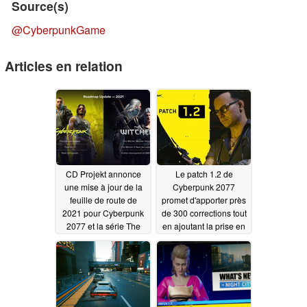
Source(s)
@CyberpunkGame
Articles en relation
CD Projekt annonce
Le patch 1.2 de
une mise à jour de la
Cyberpunk 2077
feuille de route de
promet d'apporter près
2021 pour Cyberpunk
de 300 corrections tout
2077 et la série The
en ajoutant la prise en
Witcher ; le multijoueur
charge du ray tracing
de Cyberpunk est
pour les cartes
retardé jusqu'en 2022
graphiques AMD
au moins
04/01/2021
03/30/2021