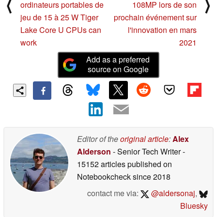
⟨
⟩
ordinateurs portables de
108MP lors de son
jeu de 15 à 25 W Tiger
prochain événement sur
Lake Core U CPUs can
l'innovation en mars
work
2021
Add as a preferred
source on Google
Editor of the
original article
:
Alex
Alderson
- Senior Tech Writer
-
15152 articles published on
Notebookcheck
since 2018
contact me via:
@aldersonaj
,
Bluesky