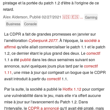
piratage et la portée du patch 1.2 d'être à l'origine de ce
retard.
Alex Alderson,
Publié
02/27/2021
🇺🇸
🇪🇸
...
Gaming
Business
Console
La CDPR a fait de grandes promesses en janvier sur
l'amélioration
Cyberpunk 2077
. À l'époque, la
société a
affirmé
qu'elle allait commercialiser le patch 1.1 et le patch
1.2, ce dernier étant le plus grand des deux. Le
correctif
1.1 a été
publié
dans les deux semaines suivant son
annonce, suivi quelques jours plus tard par le
correctif
1.11
, une mise à jour qui corrigeait un bogue que le CDPR
avait introduit à partir du
correctif
1.1.
Par la suite, la société a publié le
Hotfix 1.12
pour corriger
une vulnérabilité dans le jeu, mais elle n'a offert aucune
mise à jour sur l'avancement du Patch 1.2. Dans
l'intervalle, le
CDPR a annoncé
qu'il avait été piraté, mais