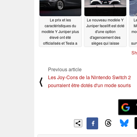
01/16/2025
Le prix et les
Le nouveau modèle Y
L
caractéristiques du
Juniper facelift est doté
Mo
modèle Y Juniper plus
d'une option
mod
élevé ont été
d'agencement des
officialisés et Tesla a
sièges qui laisse
sur
fixé la date de sortie de
entrevoir des
Sh
la mise à jour au mois
configurations à six et
A
de mars
sept places
l
01/10/2025
01/10/2025
Previous article
l
Les Joy-Cons de la Nintendo Switch 2
⟨
pourraient être dotés d'un mode souris