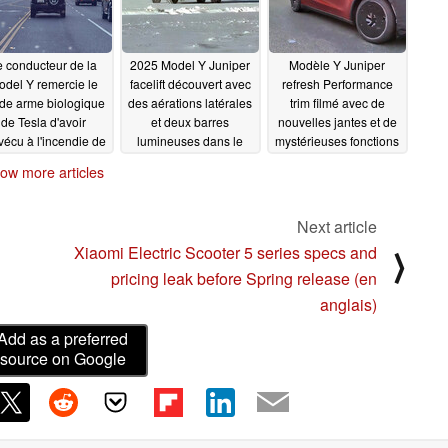
e conducteur de la
2025 Model Y Juniper
Modèle Y Juniper
del Y remercie le
facelift découvert avec
refresh Performance
e arme biologique
des aérations latérales
trim filmé avec de
de Tesla d'avoir
et deux barres
nouvelles jantes et de
vécu à l'incendie de
lumineuses dans le
mystérieuses fonctions
Palisades, à Los
style Cybercab
de rétroviseurs
ow more articles
ngeles, alors que
latéraux
01/09/2025
01/09/2025
'odeur de la fumée
aurait traversé
Next article
'incendie
01/09/2025
Xiaomi Electric Scooter 5 series specs and
⟩
pricing leak before Spring release (en
anglais)
Add as a preferred
source on Google