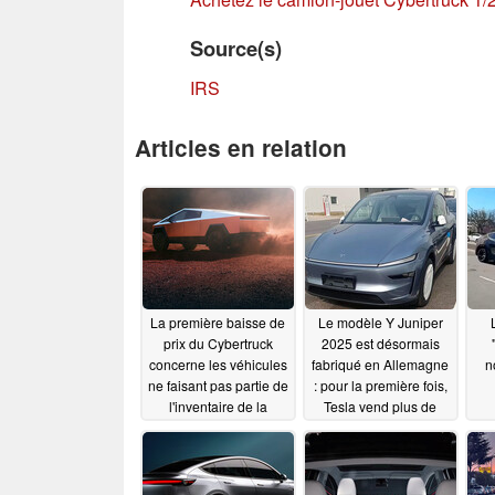
Source(s)
IRS
Articles en relation
La première baisse de
Le modèle Y Juniper
prix du Cybertruck
2025 est désormais
concerne les véhicules
fabriqué en Allemagne
n
ne faisant pas partie de
: pour la première fois,
l'inventaire de la
Tesla vend plus de
Fondation, alors que le
voitures qu'Audi
modèle 2025, moins
01/14/2025
cher, figure sur la liste
des crédits d'impôt