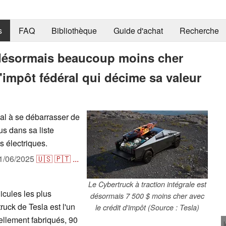
s
FAQ
Bibliothèque
Guide d'achat
Recherche
 désormais beaucoup moins cher
'impôt fédéral qui décime sa valeur
al à se débarrasser de
us dans sa liste
es électriques.
1/06/2025
🇺🇸
🇵🇹
...
Le Cybertruck à traction intégrale est
icules les plus
désormais 7 500 $ moins cher avec
ruck de Tesla est l'un
le crédit d'impôt (Source : Tesla)
ellement fabriqués, 90