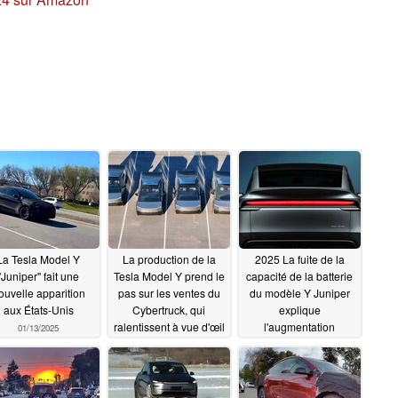
La Tesla Model Y
La production de la
2025 La fuite de la
"Juniper" fait une
Tesla Model Y prend le
capacité de la batterie
ouvelle apparition
pas sur les ventes du
du modèle Y Juniper
aux États-Unis
Cybertruck, qui
explique
ralentissent à vue d'œil
l'augmentation
01/13/2025
négligeable de
01/11/2025
l'autonomie
01/10/2025