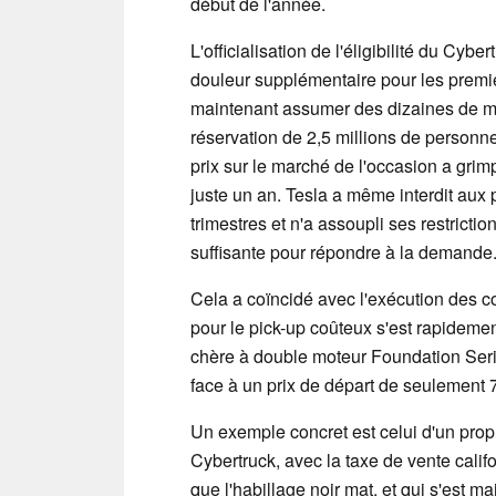
début de l'année.
L'officialisation de l'éligibilité du Cybe
douleur supplémentaire pour les premie
maintenant assumer des dizaines de mill
réservation de 2,5 millions de personnes
prix sur le marché de l'occasion a grimp
juste un an. Tesla a même interdit aux 
trimestres et n'a assoupli ses restricti
suffisante pour répondre à la demande
Cela a coïncidé avec l'exécution des co
pour le pick-up coûteux s'est rapidemen
chère à double moteur Foundation Seri
face à un prix de départ de seulement 70
Un exemple concret est celui d'un propr
Cybertruck, avec la taxe de vente califo
que l'habillage noir mat, et qui s'est ma