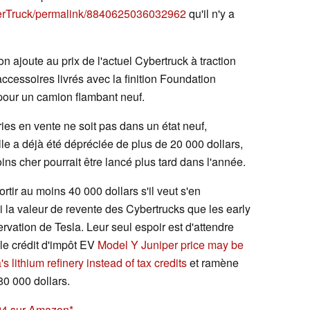
berTruck/permalink/8840625036032962
qu'il n'y a
n ajoute au prix de l'actuel Cybertruck à traction
accessoires livrés avec la finition Foundation
 pour un camion flambant neuf.
es en vente ne soit pas dans un état neuf,
lle a déjà été dépréciée de plus de 20 000 dollars,
 cher pourrait être lancé plus tard dans l'année.
tir au moins 40 000 dollars s'il veut s'en
 la valeur de revente des Cybertrucks que les early
ervation de Tesla. Leur seul espoir est d'attendre
le crédit d'impôt EV
Model Y Juniper price may be
 lithium refinery instead of tax credits
et ramène
80 000 dollars.
/24 sur Amazon