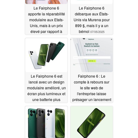
Le Fairphone 6
Le Fairphone 6
apporte la réparabilité
débarque aux États-
modulaire aux Etats-
Unis via Murena pour
Unis, mais à un prix
899 $, mais il y a un
élevé par rapport à
bémol
07/05/2025
l'Europe -
JerryRigEverything
07/27/2025
Le Fairphone 6 est
Fairphone 6 : Le
lancé avec un design
compte à rebours sur
modulaire amélioré, un
le site web de
écran plus lumineux et
l'entreprise laisse
une batterie plus
présager un lancement
grande pour 599 €
prochain
06/24/2025
06/25/2025