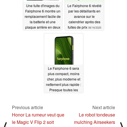
Une fuite d'images du
Le Fairphone 6 révélé
Fairphone 6 montre un
par les détaillants en
remplacement facile de
avance sur le
la batterie et une
calendrier après des
plaque arrière en deux
fuites de prix
06/16/2025
parties, quelques jours
avant le lancement
06/18/2025
Le Fairphone 6 sera
plus compact, moins
cher, plus moderne et
nettement plus rapide :
Presque toutes les
spécifications ont fuité
06/15/2025
Previous article
Next article
Honor La rumeur veut que
Le robot tondeuse
le Magic V Flip 2 soit
mulching Airseekers
⟨
⟩