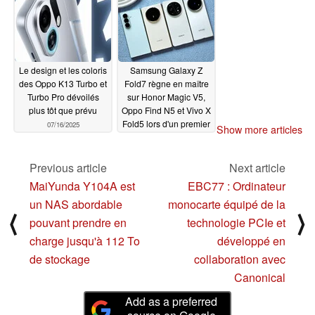
Le design et les coloris
Samsung Galaxy Z
des Oppo K13 Turbo et
Fold7 règne en maître
Turbo Pro dévoilés
sur Honor Magic V5,
plus tôt que prévu
Oppo Find N5 et Vivo X
Fold5 lors d'un premier
07/16/2025
Show more articles
test de poids
indépendant
07/16/2025
Previous article
Next article
MaiYunda Y104A est
EBC77 : Ordinateur
un NAS abordable
monocarte équipé de la
⟨
⟩
pouvant prendre en
technologie PCIe et
charge jusqu'à 112 To
développé en
de stockage
collaboration avec
Canonical
Add as a preferred