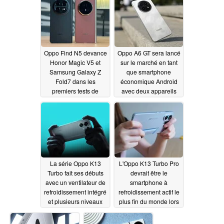
07/30/2025
Oppo Find N5 devance
Oppo A6 GT sera lancé
Honor Magic V5 et
sur le marché en tant
Samsung Galaxy Z
que smartphone
Fold7 dans les
économique Android
premiers tests de
avec deux appareils
batterie
photo de 50 Mpx et
07/26/2025
une grande batterie
07/26/2025
La série Oppo K13
L'Oppo K13 Turbo Pro
Turbo fait ses débuts
devrait être le
avec un ventilateur de
smartphone à
refroidissement intégré
refroidissement actif le
et plusieurs niveaux
plus fin du monde lors
d'étanchéité
de son lancement
07/21/2025
07/20/2025