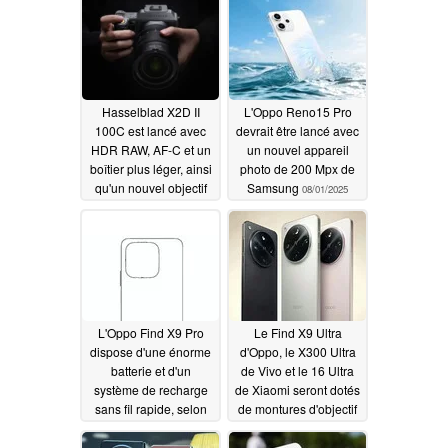
Hasselblad X2D II
L'Oppo Reno15 Pro
100C est lancé avec
devrait être lancé avec
HDR RAW, AF-C et un
un nouvel appareil
boîtier plus léger, ainsi
photo de 200 Mpx de
qu'un nouvel objectif
Samsung
08/01/2025
zoom 35-100 mm
08/26/2025
L'Oppo Find X9 Pro
Le Find X9 Ultra
dispose d'une énorme
d'Oppo, le X300 Ultra
batterie et d'un
de Vivo et le 16 Ultra
système de recharge
de Xiaomi seront dotés
sans fil rapide, selon
de montures d'objectif
une nouvelle fuite
externes
07/26/2025