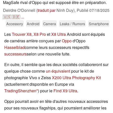
MagSafe rival d'Oppo qui est supposé être en préparation.
Deirdre O'Donnell (
traduit par
Ninh Duy),
Publié
07/18/2025
🇺🇸
🇩🇪
...
Accessory
Android
Camera
Leaks / Rumors
Smartphone
Les
Trouver X8
,
X8 Pro
et
X8 Ultra
Android sont équipés
de caméras arrière conçues par
Oppo
d'Oppo
Hasselblad
comme leurs successeurs respectifs
successeurs
selon une nouvelle fuite.
En outre, il semble que les deux sociétés collaboreront sur
quelque chose comme
un équivalent
pour le kit de
photographie Vivo x Zeiss
X200 Ultra Photography Kit
(actuellement disponible en Europe via
TradingShenzhen
) pour le
Find X9 Ultra
.
Oppo pourrait avoir en tête d'autres nouveaux accessoires
pour ses nouveaux flagships, qui pourraient améliorer les