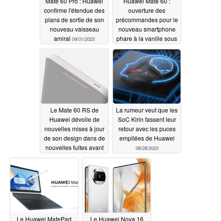
Mate 60 Pro : Huawei
Huawei Mate 60 :
confirme l'étendue des
ouverture des
plans de sortie de son
précommandes pour le
nouveau vaisseau
nouveau smartphone
amiral
phare à la vanille sous
09/01/2023
HarmonyOS 4.0
08/30/2023
Le Mate 60 RS de
La rumeur veut que les
Huawei dévoile de
SoC Kirin fassent leur
nouvelles mises à jour
retour avec les puces
de son design dans de
empilées de Huawei
nouvelles fuites avant
08/28/2023
son lancement
08/29/2023
Le Huawei MatePad
Le Huawei Nova 16