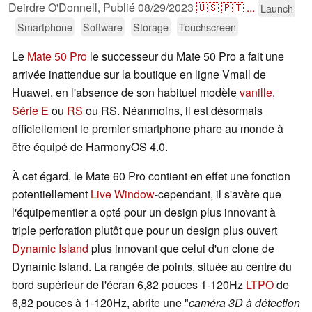
Deirdre O'Donnell,
Publié
08/29/2023
🇺🇸
🇵🇹
...
Launch
Smartphone
Software
Storage
Touchscreen
Le
Mate 50 Pro
le successeur du Mate 50 Pro a fait une
arrivée inattendue sur la boutique en ligne Vmall de
Huawei, en l'absence de son habituel modèle
vanille
,
Série E
ou
RS
ou RS. Néanmoins, il est désormais
officiellement le premier smartphone phare au monde à
être équipé de HarmonyOS 4.0.
À cet égard, le Mate 60 Pro contient en effet une fonction
potentiellement
Live Window
-cependant, il s'avère que
l'équipementier a opté pour un design plus innovant à
triple perforation plutôt que pour un design plus ouvert
Dynamic Island
plus innovant que celui d'un clone de
Dynamic Island. La rangée de points, située au centre du
bord supérieur de l'écran 6,82 pouces 1-120Hz
LTPO
de
6,82 pouces à 1-120Hz, abrite une "
caméra 3D à détection