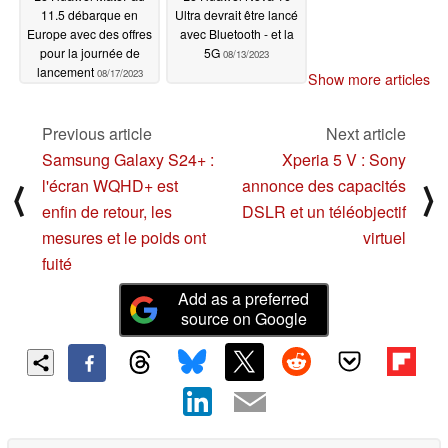
11.5 débarque en
Ultra devrait être lancé
Europe avec des offres
avec Bluetooth - et la
pour la journée de
5G
08/13/2023
lancement
08/17/2023
Show more articles
Previous article
Next article
Samsung Galaxy S24+ :
Xperia 5 V : Sony
l'écran WQHD+ est
annonce des capacités
⟨
⟩
enfin de retour, les
DSLR et un téléobjectif
mesures et le poids ont
virtuel
fuité
Add as a preferred
source on Google