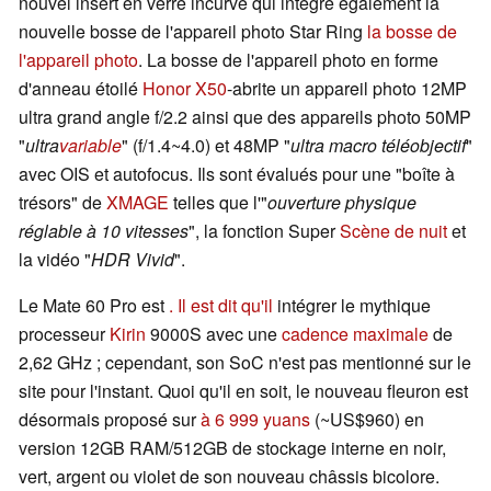
nouvel insert en verre incurvé qui intègre également la
nouvelle bosse de l'appareil photo Star Ring
la bosse de
l'appareil photo
. La bosse de l'appareil photo en forme
d'anneau étoilé
Honor X50
-abrite un appareil photo 12MP
ultra grand angle f/2.2 ainsi que des appareils photo 50MP
"
ultra
variable
" (f/1.4~4.0) et 48MP "
ultra macro téléobjectif
"
avec OIS et autofocus. Ils sont évalués pour une "boîte à
trésors" de
XMAGE
telles que l'"
ouverture physique
réglable à 10 vitesses
", la fonction Super
Scène de nuit
et
la vidéo "
HDR Vivid
".
Le Mate 60 Pro est
. Il est dit qu'il
intégrer le mythique
processeur
Kirin
9000S avec une
cadence maximale
de
2,62 GHz ; cependant, son SoC n'est pas mentionné sur le
site pour l'instant. Quoi qu'il en soit, le nouveau fleuron est
désormais proposé sur
à 6 999 yuans
(~US$960) en
version 12GB RAM/512GB de stockage interne en noir,
vert, argent ou violet de son nouveau châssis bicolore.