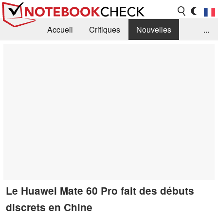
Accueil
Critiques
Nouvelles
...
FAQ
Bibliothèque
Guide d'achat
Recherche
Contact
Le Huawei Mate 60 Pro fait des débuts
discrets en Chine