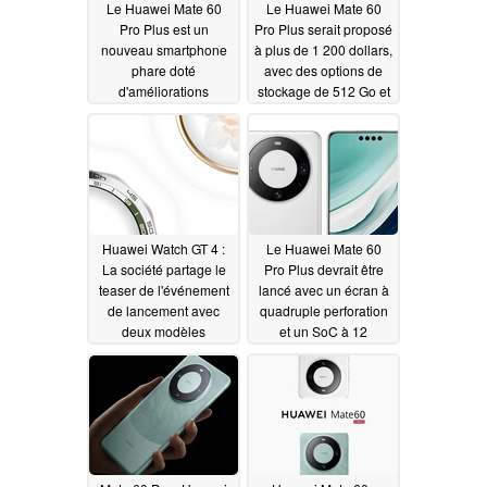
Le Huawei Mate 60
Le Huawei Mate 60
Pro Plus est un
Pro Plus serait proposé
nouveau smartphone
à plus de 1 200 dollars,
phare doté
avec des options de
d'améliorations
stockage de 512 Go et
matérielles par rapport
de 1 To
09/08/2023
au Mate 60 Pro
09/10/2023
Huawei Watch GT 4 :
Le Huawei Mate 60
La société partage le
Pro Plus devrait être
teaser de l'événement
lancé avec un écran à
de lancement avec
quadruple perforation
deux modèles
et un SoC à 12
présentés
processeurs
09/04/2023
09/03/2023