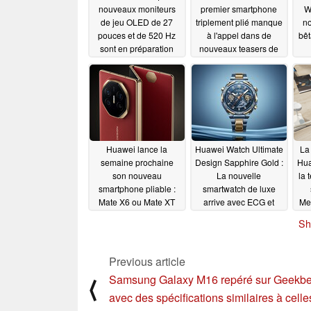
nouveaux moniteurs
premier smartphone
W
de jeu OLED de 27
triplement plié manque
no
pouces et de 520 Hz
à l'appel dans de
bê
sont en préparation
nouveaux teasers de
pour le CES 2025
lancement mondial
12/08/2024
12/07/2024
Huawei lance la
Huawei Watch Ultimate
La
semaine prochaine
Design Sapphire Gold :
Hua
son nouveau
La nouvelle
la 
smartphone pliable :
smartwatch de luxe
Mate X6 ou Mate XT
arrive avec ECG et
Me
Ultimate Design ?
UWB
11/26/2024
Sh
12/02/2024
Previous article
Samsung Galaxy M16 repéré sur Geekb
⟨
avec des spécifications similaires à celle