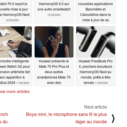
atch Fit 3 reçoit la
HarmonyOS 5.0 sur
nouvelles applications
uvelle mise à jour
une autre smartwatch
Baromètre et
ta HarmonyOS Next
Calculatrice dans la
12/03/2024
mise à jour de sa
12/05/2024
smartwatch
12/03/2024
 montre intelligente
Huawei présente le
Huawei FreeBuds Pro
wei Watch D2 pour
Mate 70 Pro Plus et
4, premiers écouteurs
tension artérielle fait
deux autres
HarmonyOS Next au
son apparition à
smartphones Mate 70
monde, prêts à être
dica 2024
avec des
lancés
11/26/2024
11/25/2024
combinaisons
ow more articles
matérielles haut de
gamme
11/26/2024
Next article
ench
Boya mini, le microphone sans fil le plus
⟩
s du
léger au monde