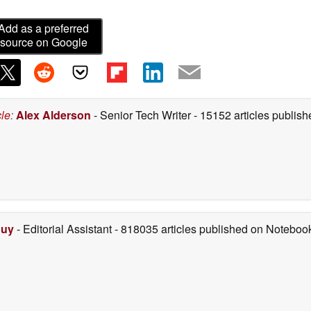
Add as a preferred
source on Google
cle
:
Alex Alderson
- Senior Tech Writer
- 15152 articles publi
Duy
- Editorial Assistant
- 818035 articles published on Notebo