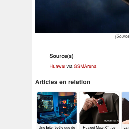
(Source
Source(s)
Huawei
via
GSMArena
Articles en relation
Une fuite révèle que de
Huawei Mate XT : Le
La 