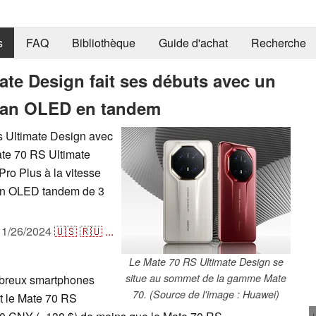
s
FAQ
Bibliothèque
Guide d'achat
Recherche
te Design fait ses débuts avec un
cran OLED en tandem
 Ultimate Design avec
ate 70 RS Ultimate
Pro Plus à la vitesse
ran OLED tandem de 3
11/26/2024
🇺🇸
🇷🇺
...
Le Mate 70 RS Ultimate Design se
situe au sommet de la gamme Mate
mbreux smartphones
70. (Source de l'image : Huawei)
t le Mate 70 RS