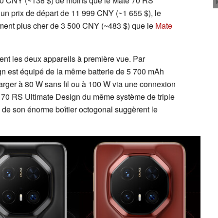
000 CNY (~138 $) de moins que le Mate 70 RS
 un prix de départ de 11 999 CNY (~1 655 $), le
ment plus cher de 3 500 CNY (~483 $) que le
Mate
ent les deux appareils à première vue. Par
gn est équipé de la même batterie de 5 700 mAh
harger à 80 W sans fil ou à 100 W via une connexion
te 70 RS Ultimate Design du même système de triple
 de son énorme boîtier octogonal suggèrent le