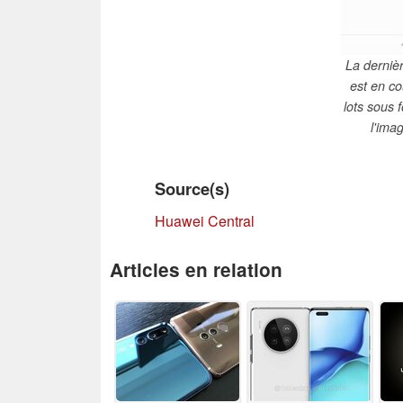
La derniè
est en c
lots sous
l'ima
Source(s)
Huawei Central
Articles en relation