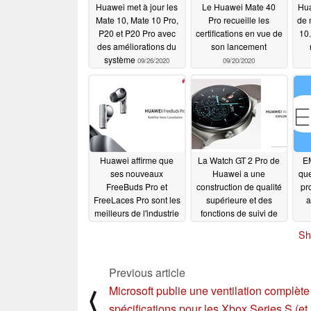
Huawei met à jour les
Le Huawei Mate 40
Hua
Mate 10, Mate 10 Pro,
Pro recueille les
de 
P20 et P20 Pro avec
certifications en vue de
10.
des améliorations du
son lancement
système
09/26/2020
09/20/2020
Huawei affirme que
La Watch GT 2 Pro de
EM
ses nouveaux
Huawei a une
que
FreeBuds Pro et
construction de qualité
pr
FreeLaces Pro sont les
supérieure et des
a
meilleurs de l'industrie
fonctions de suivi de
en matière
santé "pro-grade".
Sh
d'annulation du bruit
09/12/2020
09/12/2020
Previous article
Microsoft publie une ventilation complète
⟨
spécifications pour les Xbox Series S (et