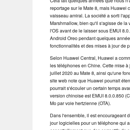
Cela fait quelques années que nous n'a
reportage sur le Mate 8, mais Huawei c
vaisseau amiral. La société a sorti l'
Marshmallow, bien qu'il s'agisse de la 
l'OS avant de le laisser sous EMUI 8.0. 
Android Oreo pendant quelques années,
fonctionnalités et des mises à jour de p
Selon Huawei Central, Huawei a commen
les téléphones en Chine. Cette mise à j
juillet 2020 au Mate 8, ainsi qu'une fon
site web note que Huawei pourrait étend
pourrait s'écouler un certain temps ava
version chinoise est EMUI 8.0.0.850 (C
Mo par voie hertzienne (OTA).
Dans l'ensemble, il est encourageant d
jour logicielles pour un téléphone qui