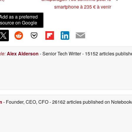
smartphone à 235 € à venir
Add as a preferred
source on Google
cle
:
Alex Alderson
- Senior Tech Writer
- 15152 articles publi
m
- Founder, CEO, CFO
- 26162 articles published on Noteboo