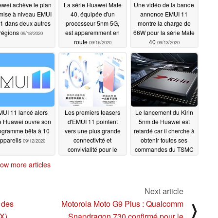
wei achève le plan
La série Huawei Mate
Une vidéo de la bande
mise à niveau EMUI
40, équipée d'un
annonce EMUI 11
1 dans deux autres
processeur 5nm 5G,
montre la charge de
régions
est apparemment en
66W pour la série Mate
09/18/2020
route
40
09/16/2020
09/13/2020
UI 11 lancé alors
Les premiers teasers
Le lancement du Kirin
 Huawei ouvre son
d'EMUI 11 pointent
5nm de Huawei est
ogramme bêta à 10
vers une plus grande
retardé car il cherche à
ppareils
connectivité et
obtenir toutes ses
09/12/2020
convivialité pour le
commandes du TSMC
prochain OS de
avant une échéance
ow more articles
Huawei
importante
09/09/2020
09/06/2020
Next article
 des
Motorola Moto G9 Plus : Qualcomm
⟩
 X)
Snapdragon 730 confirmé pour le