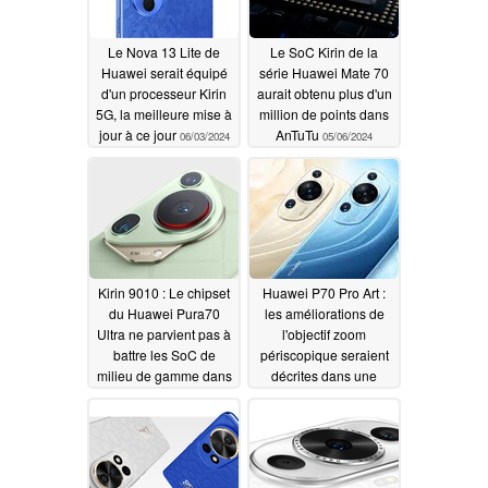
Le Nova 13 Lite de
Le SoC Kirin de la
Huawei serait équipé
série Huawei Mate 70
d'un processeur Kirin
aurait obtenu plus d'un
5G, la meilleure mise à
million de points dans
jour à ce jour
AnTuTu
06/03/2024
05/06/2024
Kirin 9010 : Le chipset
Huawei P70 Pro Art :
du Huawei Pura70
les améliorations de
Ultra ne parvient pas à
l'objectif zoom
battre les SoC de
périscopique seraient
milieu de gamme dans
décrites dans une
les tests de référence
nouvelle fuite
01/02/2024
04/22/2024