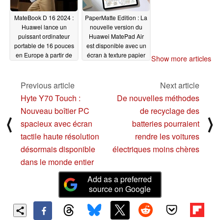
MateBook D 16 2024 :
PaperMatte Edition : La
Huawei lance un
nouvelle version du
puissant ordinateur
Huawei MatePad Air
portable de 16 pouces
est disponible avec un
en Europe à partir de
écran à texture papier
Show more articles
999 euros
de 144 Hz et une puce
12/14/2023
Snapdragon 888
Previous article
Next article
12/14/2023
Hyte Y70 Touch :
De nouvelles méthodes
Nouveau boîtier PC
de recyclage des
⟨
⟩
spacieux avec écran
batteries pourraient
tactile haute résolution
rendre les voitures
désormais disponible
électriques moins chères
dans le monde entier
Add as a preferred
source on Google