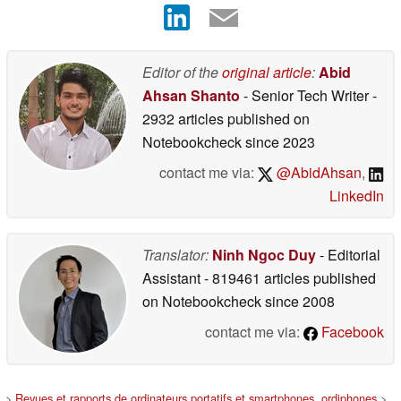
Editor of the
original article
:
Abid
Ahsan Shanto
- Senior Tech Writer
-
2932 articles published on
Notebookcheck
since 2023
contact me via:
@AbidAhsan
,
LinkedIn
Translator:
Ninh Ngoc Duy
- Editorial
Assistant
- 819461 articles published
on Notebookcheck
since 2008
contact me via:
Facebook
>
Revues et rapports de ordinateurs portatifs et smartphones, ordiphones
>