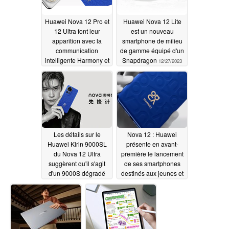
Huawei Nova 12 Pro et
Huawei Nova 12 Lite
12 Ultra font leur
est un nouveau
apparition avec la
smartphone de milieu
communication
de gamme équipé d'un
intelligente Harmony et
Snapdragon
12/27/2023
un appareil photo à
ouverture variable de
50 Mpx
12/27/2023
Les détails sur le
Nova 12 : Huawei
Huawei Kirin 9000SL
présente en avant-
du Nova 12 Ultra
première le lancement
suggèrent qu'il s'agit
de ses smartphones
d'un 9000S dégradé
destinés aux jeunes et
les améliorations
12/26/2023
apportées à l'appareil
photo
12/19/2023