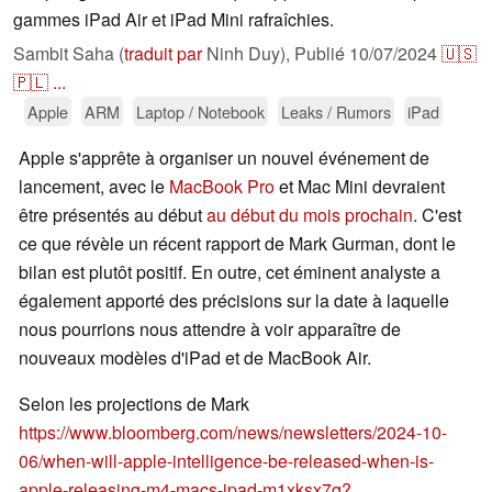
gammes iPad Air et iPad Mini rafraîchies.
Sambit Saha (
traduit par
Ninh Duy),
Publié
10/07/2024
🇺🇸
🇵🇱
...
Apple
ARM
Laptop / Notebook
Leaks / Rumors
iPad
Apple s'apprête à organiser un nouvel événement de
lancement, avec le
MacBook Pro
et Mac Mini devraient
être présentés au début
au début du mois prochain
. C'est
ce que révèle un récent rapport de Mark Gurman, dont le
bilan est plutôt positif. En outre, cet éminent analyste a
également apporté des précisions sur la date à laquelle
nous pourrions nous attendre à voir apparaître de
nouveaux modèles d'iPad et de MacBook Air.
Selon les projections de Mark
https://www.bloomberg.com/news/newsletters/2024-10-
06/when-will-apple-intelligence-be-released-when-is-
apple-releasing-m4-macs-ipad-m1xksx7q?