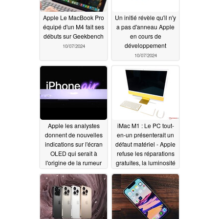
Apple Le MacBook Pro
Un initié révèle qu'il n'y
équipé d'un M4 fait ses
a pas d'anneau Apple
débuts sur Geekbench
en cours de
développement
10/07/2024
10/07/2024
Apple les analystes
iMac M1 : Le PC tout-
donnent de nouvelles
en-un présenterait un
indications sur l'écran
défaut matériel - Apple
OLED qui serait à
refuse les réparations
l'origine de la rumeur
gratuites, la luminosité
Apple iPhone 17 Air
élevée de l'écran est
un risque
10/07/2024
10/07/2024