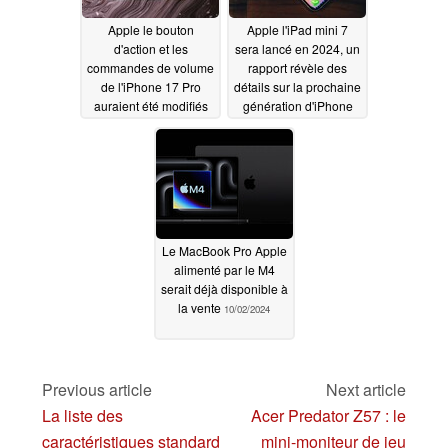
Apple le bouton
Apple l'iPad mini 7
d'action et les
sera lancé en 2024, un
commandes de volume
rapport révèle des
de l'iPhone 17 Pro
détails sur la prochaine
auraient été modifiés
génération d'iPhone
en profondeur
SE et d'iPad Air
10/03/2024
10/02/2024
Le MacBook Pro Apple
alimenté par le M4
serait déjà disponible à
la vente
10/02/2024
Previous article
Next article
La liste des
Acer Predator Z57 : le
caractéristiques standard
mini-moniteur de jeu