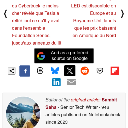
du Cybertruck le moins
LED est disponible en
⟨
⟩
cher révèle que Tesla a
Europe et au
retiré tout ce qu'il y avait
Royaume-Uni, tandis
dans l'ensemble
que les prix baissent
Foundation Series,
en Amérique du Nord
jusqu'aux anneaux du lit
Add as a preferred
source on Google
Editor of the
original article
:
Sambit
Saha
- Senior Tech Writer
- 946
articles published on Notebookcheck
since 2023