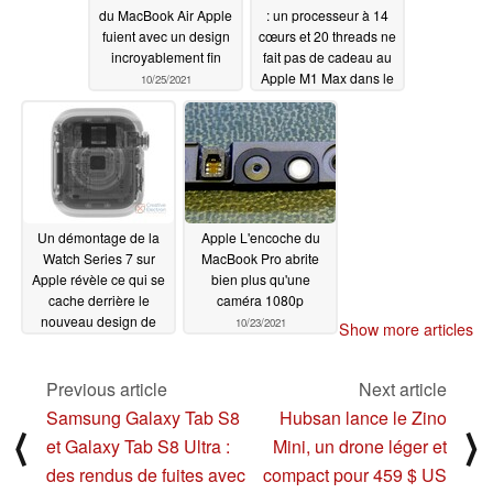
du MacBook Air Apple
: un processeur à 14
fuient avec un design
cœurs et 20 threads ne
incroyablement fin
fait pas de cadeau au
Apple M1 Max dans le
10/25/2021
listing Geekbench qui
a fuité
10/25/2021
Un démontage de la
Apple L'encoche du
Watch Series 7 sur
MacBook Pro abrite
Apple révèle ce qui se
bien plus qu'une
cache derrière le
caméra 1080p
nouveau design de
10/23/2021
Show more articles
son écran
10/24/2021
Previous article
Next article
Samsung Galaxy Tab S8
Hubsan lance le Zino
⟨
⟩
et Galaxy Tab S8 Ultra :
Mini, un drone léger et
des rendus de fuites avec
compact pour 459 $ US