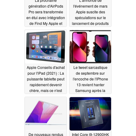
La prochaine
L'annonce de
génération d'AirPods
l'événement de mars
Pro sera transformée
Apple suscite des
en étui avec intégration
spéculations sur le
de Find My Apple et
lancement de produits
plus encore
tels que l'iPhone SE
10/25/2021
2022, le Mac mini M1
Pro et les ordinateurs
iMac rafraîchis
10/25/2021
Apple Conseils d'achat
Le tweet sarcastique
pour l'iPad (2021) : La
de septembre sur
puissante tablette peut
l'encoche de l'iPhone
rapidement devenir
13 revient hanter
chère, mais ce n'est
Samsung après la
pas une fatalité
récente fuite de la Tab
S8 Ultra Galaxy
10/25/2021
10/25/2021
De nouveaux rendus
Intel Core i9-12900HK