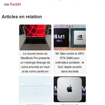
via
Reddit
Articles en relation
Le nouvel écran du
M1 Max contre le GPU
MacBook Pro présente
RTX 3080 pour
un mélange étrange de
ordinateur portable : le
coins arrondis en haut
SoC Apple excelle
et de coins carrés en
dans les tests
bas
synthétiques, mais
10/26/2021
échoue aux côtés du
M1 Pro dans les tests
de jeu
10/26/2021