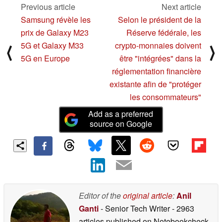
Previous article
Next article
Samsung révèle les
Selon le président de la
prix de Galaxy M23
Réserve fédérale, les
5G et Galaxy M33
crypto-monnaies doivent
⟨
⟩
5G en Europe
être "intégrées" dans la
réglementation financière
existante afin de "protéger
les consommateurs"
Add as a preferred
source on Google
Editor of the
original article
:
Anil
Ganti
- Senior Tech Writer
- 2963
articles published on Notebookcheck