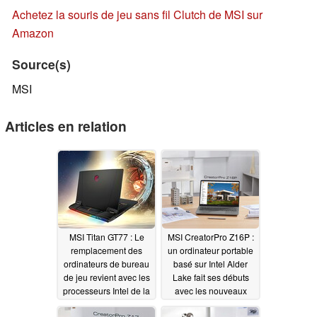
Achetez la souris de jeu sans fil Clutch de MSI sur
Amazon
Source(s)
MSI
Articles en relation
MSI Titan GT77 : Le
MSI CreatorPro Z16P :
remplacement des
un ordinateur portable
ordinateurs de bureau
basé sur Intel Alder
de jeu revient avec les
Lake fait ses débuts
processeurs Intel de la
avec les nouveaux
série Alder Lake-HX
GPU NVIDIA RTX