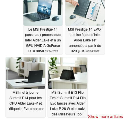
Le MSI Prestige 14
MSI Prestige 14 EVO :
passe aux processeurs
la mise à jour d'Intel
Intel Alder Lake et à un
Alder Lake est
GPU NVIDIA GeForce
annoncée à partir de
RTX 3050
929 $ US
03/24/2022
03/24/2022
MSI met à jour le
MSI Summit E13 Flip
Summit E14 pour les
Evo et Summit E14 Flip
CPU Alder Lake-P et
Evo lancés avec Alder
l'étiquette Evo
Lake-P 28 W et le suivi
03/24/2022
des utilisateurs Tobii
Show more articles
Aware
03/24/2022