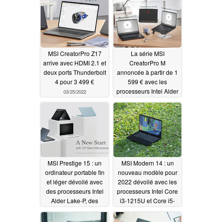
A3000 et RTX A5500
05/26/2022
03/25/2022
MSI CreatorPro Z17
La série MSI
arrive avec HDMI 2.1 et
CreatorPro M
deux ports Thunderbolt
annoncée à partir de 1
4 pour 3 499 €
599 € avec les
processeurs Intel Alder
03/25/2022
Lake et Tiger Lake
03/25/2022
MSI Prestige 15 : un
MSI Modern 14 : un
ordinateur portable fin
nouveau modèle pour
et léger dévoilé avec
2022 dévoilé avec les
des processeurs Intel
processeurs Intel Core
Alder Lake-P, des
i3-1215U et Core i5-
cartes graphiques
1235U
03/24/2022
Nvidia, etc
03/24/2022