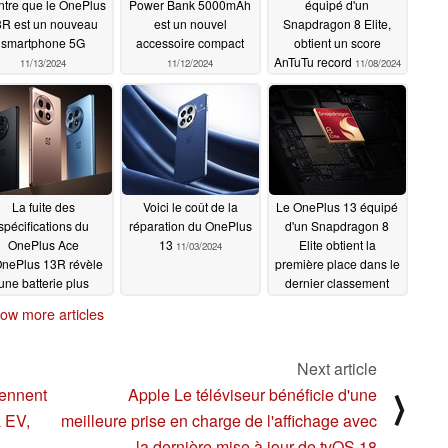
tre que le OnePlus
Power Bank 5000mAh
équipé d'un
3R est un nouveau
est un nouvel
Snapdragon 8 Elite,
smartphone 5G
accessoire compact
obtient un score
AnTuTu record
11/13/2024
11/12/2024
11/08/2024
La fuite des
Voici le coût de la
Le OnePlus 13 équipé
spécifications du
réparation du OnePlus
d'un Snapdragon 8
OnePlus Ace
13
Elite obtient la
11/03/2024
OnePlus 13R révèle
première place dans le
une batterie plus
dernier classement
portante mais des
AnTuTu des
ow more articles
appareils photo
performances des
écevants
produits phares
11/05/2024
11/02/2024
Next article
iennent
Apple Le téléviseur bénéficie d'une
⟩
a EV,
meilleure prise en charge de l'affichage avec
la dernière mise à jour de tvOS 18