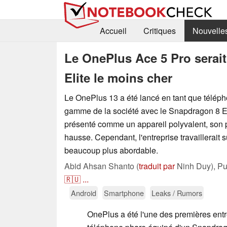
Accueil
Critiques
Nouvelle
Le OnePlus Ace 5 Pro serai
Elite le moins cher
Le OnePlus 13 a été lancé en tant que télép
gamme de la société avec le Snapdragon 8 Elit
présenté comme un appareil polyvalent, son pr
hausse. Cependant, l'entreprise travaillerait 
beaucoup plus abordable.
Abid Ahsan Shanto (
traduit par
Ninh Duy),
Pu
🇷🇺
...
Android
Smartphone
Leaks / Rumors
OnePlus a été l'une des premières entr