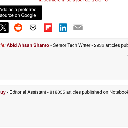
Add as a preferred
source on Google
cle
:
Abid Ahsan Shanto
- Senior Tech Writer
- 2932 articles p
Duy
- Editorial Assistant
- 818035 articles published on Notebo