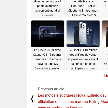
d'un nouvel appareil
de détails sur le
mon
photo avant son
OnePlus 13R et le
1
lancement mondial
téléphone Snapdragon
8 Elite le moins cher
11/14/2024
selon les rumeurs
11/14/2024
Le OnePlus 13 avec
Le OnePlus 13 affiche
OxygenOS 15 pourrait
des chiffres de vente
prendre en charge le
impressionnants avant
suivi de Find My
sa sortie mondiale
5/
Device hors tension
anticipée
11/07/2024
im
11/08/2024
Sh
d
Previous article
Les motos électriques Royal Enfield dev
⟨
officiellement la sous-marque Flying Fle
avec un style rétro futuriste