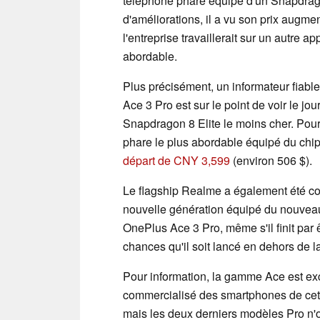
téléphone phare équipé d'un Snapdrago
d'améliorations, il a vu son prix augm
l'entreprise travaillerait sur un autre 
abordable.
Plus précisément, un informateur fiabl
Ace 3 Pro est sur le point de voir le jou
Snapdragon 8 Elite le moins cher. Pour
phare le plus abordable équipé du chi
départ de CNY 3,599
(environ 506 $).
Le flagship Realme a également été c
nouvelle génération équipé du nouv
OnePlus Ace 3 Pro, même s'il finit par 
chances qu'il soit lancé en dehors de l
Pour information, la gamme Ace est ex
commercialisé des smartphones de cett
mais les deux derniers modèles Pro n'o