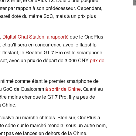
n 8 Elite, le OnePlus 13. Doté d'une poignée
enter par rapport à son prédécesseur. Cependant,
appareil doté du même SoC, mais à un prix plus
e,
Digital Chat Station, a rapporté
que le OnePlus
r, et qu'il sera en concurrence avec le flagship
 l'instant, le Realme GT 7 Pro est le smartphone
pset, avec un prix de départ de 3 000 CNY
prix de
onfirmé comme étant le premier smartphone de
eau SoC de Qualcomm
à sortir de Chine
. Quant au
être moins cher que le GT 7 Pro, il y a peu de
a Chine.
clusive au marché chinois. Bien sûr, OnePlus a
e série sur le marché mondial sous un autre nom,
nt pas été lancés en dehors de la Chine.