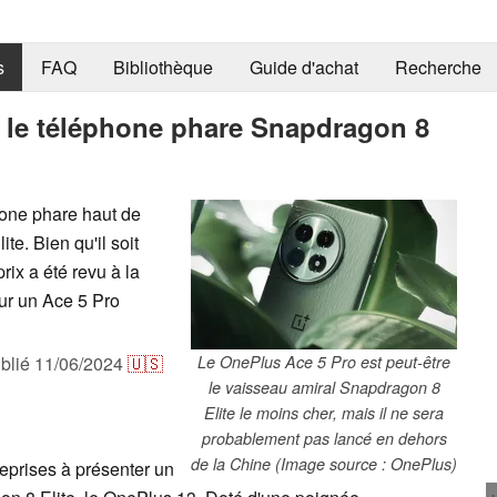
s
FAQ
Bibliothèque
Guide d'achat
Recherche
t le téléphone phare Snapdragon 8
hone phare haut de
e. Bien qu'il soit
ix a été revu à la
sur un Ace 5 Pro
blié
11/06/2024
🇺🇸
Le OnePlus Ace 5 Pro est peut-être
le vaisseau amiral Snapdragon 8
Elite le moins cher, mais il ne sera
probablement pas lancé en dehors
de la Chine (Image source : OnePlus)
eprises à présenter un