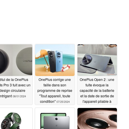
étui de la OnePlus
OnePlus corrige une
OnePlus Open 2 : une
s Pro 3 fuit avec un
faille dans son
fuite évoque la
design circulaire
programme de reprise
capacité de la batterie
intrigant
"Tout appareil, toute
et la date de sortie de
08/01/2024
condition"
l'appareil pliable à
07/25/2024
base de Snapdragon 8
Gen 4
07/23/2024