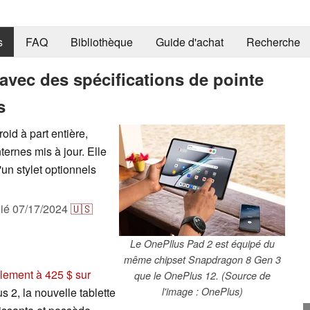
s
FAQ
Bibliothèque
Guide d'achat
Recherche
avec des spécifications de pointe
s
id à part entière,
ternes mis à jour. Elle
un stylet optionnels
lié
07/17/2024
🇺🇸
Le OnePllus Pad 2 est équipé du
même chipset Snapdragon 8 Gen 3
llement à 425 $ sur
que le OnePlus 12. (Source de
us 2, la nouvelle tablette
l'image : OnePlus)