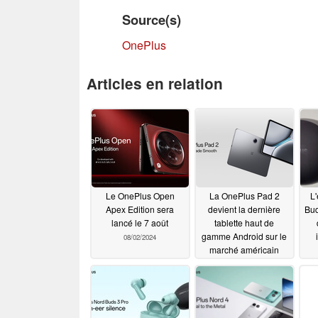
Source(s)
OnePlus
Articles en relation
Le OnePlus Open
La OnePlus Pad 2
L'
Apex Edition sera
devient la dernière
Bud
lancé le 7 août
tablette haut de
gamme Android sur le
08/02/2024
marché américain
08/01/2024