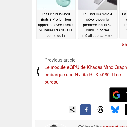
Les OnePlus Nord
Le OnePlus Nord 4
La
Buds 3 Pro font leur
dévoile pour la
apparition avec jusqu'à
première fois la 5G
m
20 heures d'ANC à la
dans un boîtier
pointe de la
métallique
07/17/2024
technologie
07/17/2024
Sh
Previous article
Le module eGPU de Khadas Mind Graph
⟨
embarque une Nvidia RTX 4060 Ti de
bureau
Editor of the
original arti