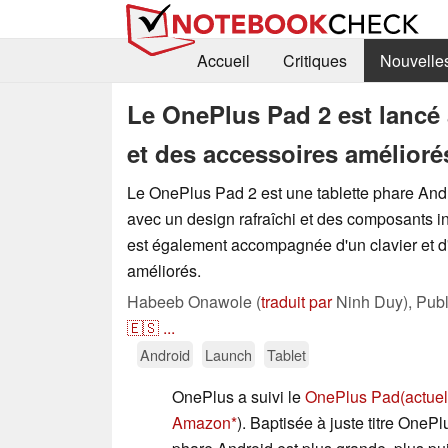
Accueil
Critiques
Nouvelle
Le OnePlus Pad 2 est lancé 
et des accessoires amélioré
Le OnePlus Pad 2 est une tablette phare Andro
avec un design rafraîchi et des composants in
est également accompagnée d'un clavier et d'
améliorés.
Habeeb Onawole (
traduit par
Ninh Duy),
Pub
🇪🇸
...
Android
Launch
Tablet
OnePlus a suivi le
OnePlus Pad
(actue
Amazon
). Baptisée à juste titre OnePl