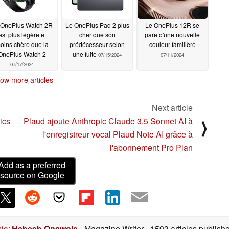
 OnePlus Watch 2R
Le OnePlus Pad 2 plus
Le OnePlus 12R se
est plus légère et
cher que son
pare d'une nouvelle
oins chère que la
prédécesseur selon
couleur familière
OnePlus Watch 2
une fuite
07/15/2024
07/11/2024
07/17/2024
ow more articles
Next article
ics
Plaud ajoute Anthropic Claude 3.5 Sonnet AI à
⟩
l'enregistreur vocal Plaud Note AI grâce à
l'abonnement Pro Plan
Add as a preferred
source on Google
cle
:
Habeeb Onawole
- Magazine Writer
- 1593 articles publis