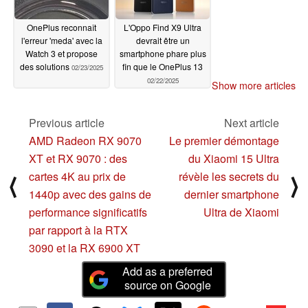
OnePlus reconnaît
L'Oppo Find X9 Ultra
l'erreur 'meda' avec la
devrait être un
Watch 3 et propose
smartphone phare plus
des solutions
fin que le OnePlus 13
02/23/2025
02/22/2025
Show more articles
Previous article
Next article
AMD Radeon RX 9070
Le premier démontage
XT et RX 9070 : des
du Xiaomi 15 Ultra
cartes 4K au prix de
révèle les secrets du
⟨
⟩
1440p avec des gains de
dernier smartphone
performance significatifs
Ultra de Xiaomi
par rapport à la RTX
3090 et la RX 6900 XT
Add as a preferred
source on Google