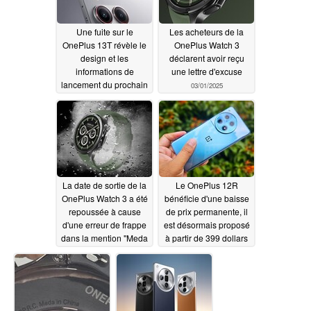
Une fuite sur le
Les acheteurs de la
OnePlus 13T révèle le
OnePlus Watch 3
design et les
déclarent avoir reçu
informations de
une lettre d'excuse
lancement du prochain
03/01/2025
téléphone "compact"
Snapdragon 8 Elite
03/02/2025
La date de sortie de la
Le OnePlus 12R
OnePlus Watch 3 a été
bénéficie d'une baisse
repoussée à cause
de prix permanente, il
d'une erreur de frappe
est désormais proposé
dans la mention "Meda
à partir de 399 dollars
in China"
02/26/2025
02/25/2025