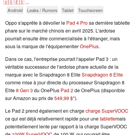
🇺🇸
🇪🇸
...
Android
Leaks / Rumors
Tablet
Touchscreen
Oppo s'apprête à dévoiler le
Pad 4 Pro
sa dernière tablette
phare sur le marché chinois en avril 2025. L'ardoise
pourrait ensuite être commercialisée à l'étranger, mais
sous la marque de l'équipementier
OnePlus
.
Dans ce cas, l'entreprise pourrait l'appeler Pad 3 : un
véritable successeur de l'ardoise phare actuelle de la
marque avec le Snapdragon 8 Elite
Snapdragon 8 Elite
comme mise à jour directe du processeur Snapdragon 8
Elite
8 Gen 3
du OnePlus
Pad 2
de OnePlus (disponible
sur Amazon au prix de
549,99 $
).
Le Pad 2 prend également en charge
charge SuperVOOC
ce qui est déjà relativement rapide pour une
tablette
mais
potentiellement lente par rapport à la charge SuperVOOC
de
100W SuperVOOC
de 100 W, qui pourrait être