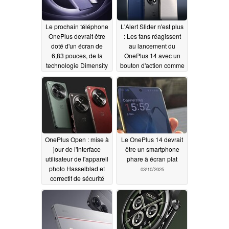
Le prochain téléphone
L'Alert Slider n'est plus
OnePlus devrait être
: Les fans réagissent
doté d'un écran de
au lancement du
6,83 pouces, de la
OnePlus 14 avec un
technologie Dimensity
bouton d'action comme
9400+ et d'une grande
sur Apple iPhone 16
batterie
03/12/2025
03/11/2025
OnePlus Open : mise à
Le OnePlus 14 devrait
jour de l'interface
être un smartphone
utilisateur de l'appareil
phare à écran plat
photo Hasselblad et
03/10/2025
correctif de sécurité
03/10/2025